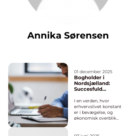
Annika Sørensen
01 december 2025
Bogholder i
Nordsjælland:
Succesfuld
økonomistyring
I en verden, hvor
erhvervslivet konstant
er i bevægelse, og
økonomisk overblik
kan være forskellen
mellem succes og
fiasko, bliver