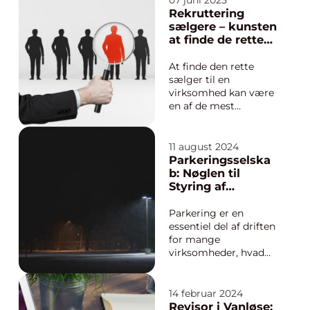
07 juni 2025
professionel
Rekruttering
bogføring en
sælgere – kunsten
uundgåelig
at finde de rette
nødvendighed.
salgstalenter
Bogholder
At finde den rette
Nordsjælland ...
sælger til en
virksomhed kan være
en af de mest
afgørende og
udfordrende
rekrutteringsopgaver.
11 august 2024
Salg er fundamentet
Parkeringsselska
for vækst, og de
b: Nøglen til
medarbejdere, der
Styring af
skal stå i front for
Parkering for
denne opgave, skal
Virksomheder
Parkering er en
ikke bare ...
essentiel del af driften
for mange
virksomheder, hvad
enten det drejer sig
om at facilitere
parkering for
14 februar 2024
medarbejdere, kunder
Revisor i Vanløse: