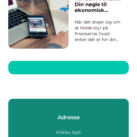
eller klienter. Et
Din nøgle til
parkeringsselskab
økonomisk
spiller en kritisk rolle i
tryghed og
at håndtere denne
overblik
Når det drejer sig om
ofte undervurderede...
at holde styr på
finanserne, hvad
enten det er for din
virksomhed, din
forening eller dine
private økonomiske
anliggender, kan det
være afgørende at
have en dygtig og
pålidelig revisor. I
Vanløse-området kan
der være mange
forde...
Adresse