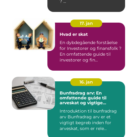
? ...
17. jan
Hvad er skat
En dybdegående forståelse
for Investorer og finansfolk ?
En omfattende guide til
investorer og fin...
16. jan
Bunfradrag arv: En
omfattende guide til
arveskat og vigtige
overvejelser for investorer
Introduktion til bunfradrag
og finansfolk
arv Bunfradrag arv er et
vigtigt begreb inden for
arveskat, som er rele...