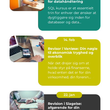
for datahåndtering
SQL kursus er et essentielt
trin for enhver der ønsker at
dygtiggøre sig inden for
databaser og data...
14. feb
Revisor i Vanløse: Din nøgle
til økonomisk tryghed og
overblik
Når det drejer sig om at
holde styr på finanserne,
hvad enten det er for din
virksomhed, din forenin...
22. jan
Revision i Slagelse:
afgørende for din