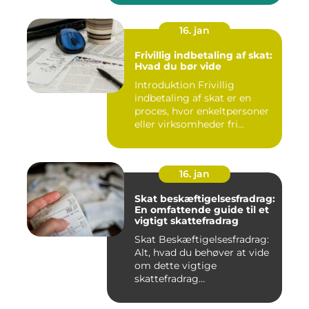
16. jan
Frivillig indbetaling af skat:
Hvad du bør vide
Introduktion Frivillig
indbetaling af skat er en
proces, hvor enkeltpersoner
eller virksomheder fri...
16. jan
Skat beskæftigelsesfradrag:
En omfattende guide til et
vigtigt skattefradrag
Skat Beskæftigelsesfradrag:
Alt, hvad du behøver at vide
om dette vigtige
skattefradrag
INTRODUKTIO...