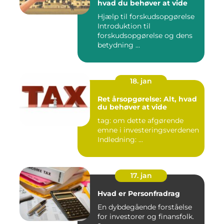
hvad du behøver at vide
Hjælp til forskudsopgørelse
Introduktion til
forskudsopgørelse og dens
betydning ...
18. jan
Ret årsopgørelse: Alt, hvad
du behøver at vide
tag: om dette afgørende
emne i investeringsverdenen
Indledning: ...
17. jan
Hvad er Personfradrag
En dybdegående forståelse
for investorer og finansfolk.