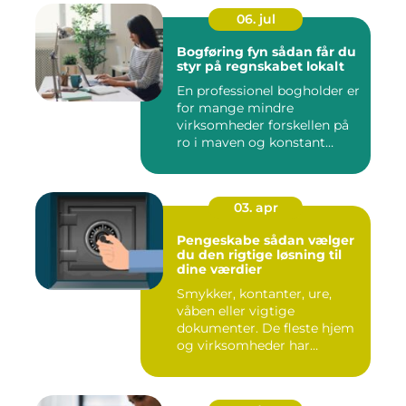
06. jul
Bogføring fyn sådan får du
styr på regnskabet lokalt
En professionel bogholder er
for mange mindre
virksomheder forskellen på
ro i maven og konstant
beky...
03. apr
Pengeskabe sådan vælger
du den rigtige løsning til
dine værdier
Smykker, kontanter, ure,
våben eller vigtige
dokumenter. De fleste hjem
og virksomheder har
værdier,...