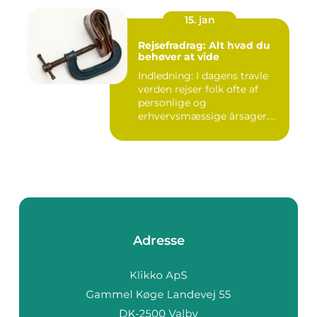
15. jan
Rejsefradrag: Alt hvad du
behøver at vide
Indledning: I dagens travle
verden rejser folk ofte af
personlige og
erhvervsmæssige årsager.
Mens ...
Adresse