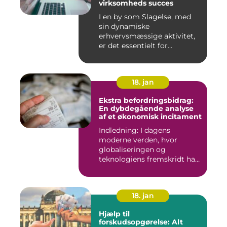
virksomheds succes
I en by som Slagelse, med
sin dynamiske
erhvervsmæssige aktivitet,
er det essentielt for
virksomhede...
18. jan
Ekstra befordringsbidrag:
En dybdegående analyse
af et økonomisk incitament
Indledning: I dagens
moderne verden, hvor
globaliseringen og
teknologiens fremskridt har
åbnet nye ...
18. jan
Hjælp til
forskudsopgørelse: Alt