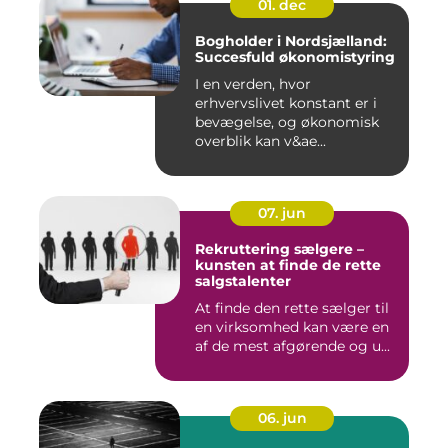
01. dec
Bogholder i Nordsjælland:
Succesfuld økonomistyring
I en verden, hvor
erhvervslivet konstant er i
bevægelse, og økonomisk
overblik kan v&ae...
07. jun
Rekruttering sælgere –
kunsten at finde de rette
salgstalenter
At finde den rette sælger til
en virksomhed kan være en
af de mest afgørende og u...
06. jun