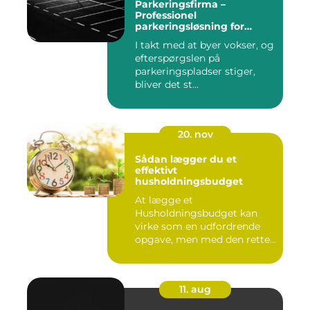
Parkeringsfirma –
Professionel
parkeringsløsning for
virksomheder og private
I takt med at byer vokser, og
efterspørgslen på
parkeringspladser stiger,
bliver det st...
20. nov
Sådan lægger du et
effektivt
husholdningsbudget
At lægge et
Husholdningsbudget kan
virke som en udfordrende
opgave, men med den rette
tilgang ...
11. aug