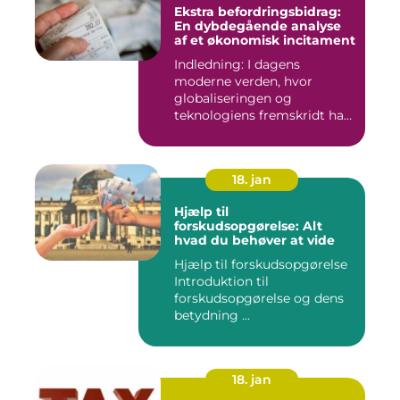
Ekstra befordringsbidrag:
En dybdegående analyse
af et økonomisk incitament
Indledning: I dagens
moderne verden, hvor
globaliseringen og
teknologiens fremskridt har
åbnet nye ...
18. jan
Hjælp til
forskudsopgørelse: Alt
hvad du behøver at vide
Hjælp til forskudsopgørelse
Introduktion til
forskudsopgørelse og dens
betydning ...
18. jan