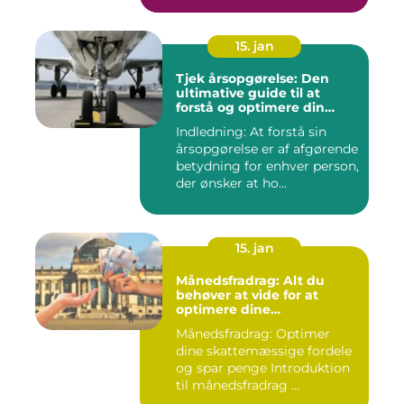
15. jan
Tjek årsopgørelse: Den
ultimative guide til at
forstå og optimere din
økonomiske situation
Indledning: At forstå sin
årsopgørelse er af afgørende
betydning for enhver person,
der ønsker at ho...
15. jan
Månedsfradrag: Alt du
behøver at vide for at
optimere dine
skattemæssige fordele
Månedsfradrag: Optimer
dine skattemæssige fordele
og spar penge Introduktion
til månedsfradrag ...