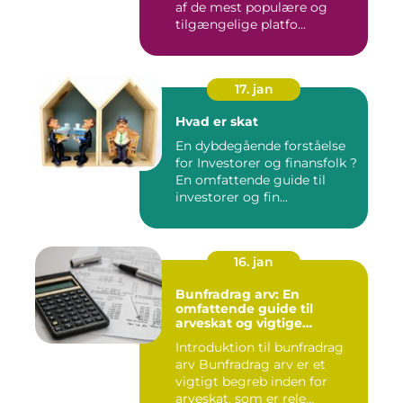
af de mest populære og
tilgængelige platfo...
17. jan
Hvad er skat
En dybdegående forståelse
for Investorer og finansfolk ?
En omfattende guide til
investorer og fin...
16. jan
Bunfradrag arv: En
omfattende guide til
arveskat og vigtige
overvejelser for investorer
Introduktion til bunfradrag
og finansfolk
arv Bunfradrag arv er et
vigtigt begreb inden for
arveskat, som er rele...