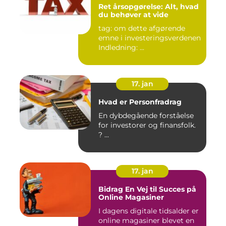
Ret årsopgørelse: Alt, hvad
du behøver at vide
tag: om dette afgørende
emne i investeringsverdenen
Indledning: ...
17. jan
Hvad er Personfradrag
En dybdegående forståelse
for investorer og finansfolk.
? ...
17. jan
Bidrag En Vej til Succes på
Online Magasiner
I dagens digitale tidsalder er
online magasiner blevet en