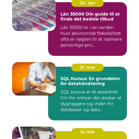
04. apr
Lån 35000 Din guide til at
finde det bedste tilbud
Lån 35000 kr i en verden
hvor økonomisk fleksibilitet
ofte er nøglen til at realisere
personlige pro...
01. mar
SQL Kursus: En grundsten
for datahåndtering
SQL kursus er et essentielt
trin for enhver der ønsker at
dygtiggøre sig inden for
databaser og data...
14. feb