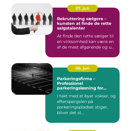
07. jun
Rekruttering sælgere –
kunsten at finde de rette
salgstalenter
At finde den rette sælger til
en virksomhed kan være en
af de mest afgørende og u...
06. jun
Parkeringsfirma –
Professionel
parkeringsløsning for
virksomheder og private
I takt med at byer vokser, og
efterspørgslen på
parkeringspladser stiger,
bliver det st...