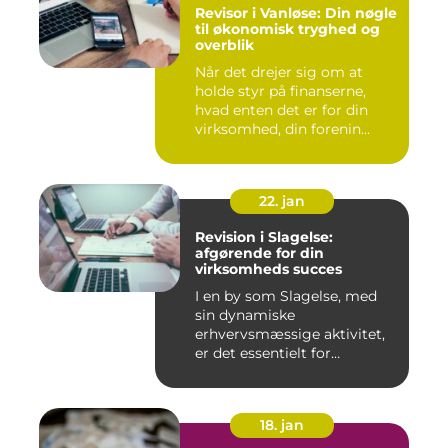
Revisor i Vanløse: Din nøgle
til økonomisk tryghed og
overblik
Når det drejer sig om at
holde styr på finanserne,
hvad enten det er for din
virksomhed, din forenin...
22. jan
Revision i Slagelse:
afgørende for din
virksomheds succes
I en by som Slagelse, med
sin dynamiske
erhvervsmæssige aktivitet,
er det essentielt for
virksomhede...
18. jan