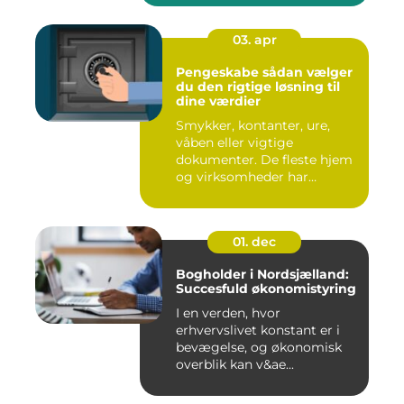
03. apr
Pengeskabe sådan vælger
du den rigtige løsning til
dine værdier
Smykker, kontanter, ure,
våben eller vigtige
dokumenter. De fleste hjem
og virksomheder har
værdier,...
01. dec
Bogholder i Nordsjælland:
Succesfuld økonomistyring
I en verden, hvor
erhvervslivet konstant er i
bevægelse, og økonomisk
overblik kan v&ae...