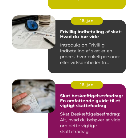
16. jan
Frivillig indbetaling af skat:
Hvad du bør vide
Introduktion Frivillig
indbetaling af skat er en
proces, hvor enkeltpersoner
eller virksomheder fri...
16. jan
Skat beskæftigelsesfradrag:
En omfattende guide til et
vigtigt skattefradrag
Skat Beskæftigelsesfradrag:
Alt, hvad du behøver at vide
om dette vigtige
skattefradrag
INTRODUKTIO...