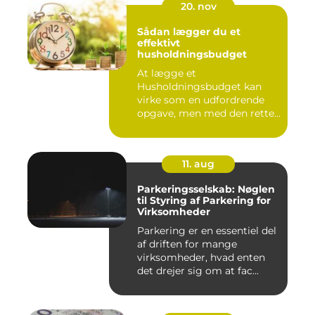
20. nov
Sådan lægger du et
effektivt
husholdningsbudget
At lægge et
Husholdningsbudget kan
virke som en udfordrende
opgave, men med den rette
tilgang ...
11. aug
Parkeringsselskab: Nøglen
til Styring af Parkering for
Virksomheder
Parkering er en essentiel del
af driften for mange
virksomheder, hvad enten
det drejer sig om at fac...