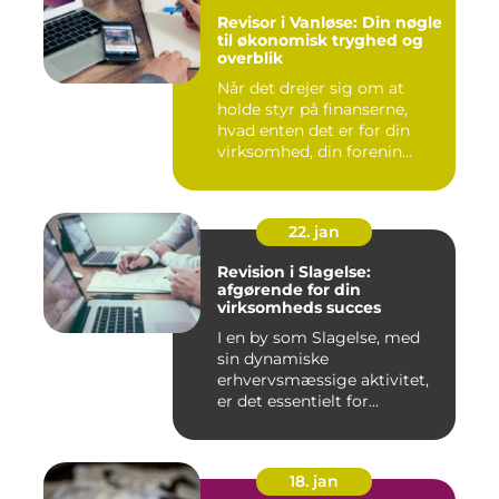
Revisor i Vanløse: Din nøgle
til økonomisk tryghed og
overblik
Når det drejer sig om at
holde styr på finanserne,
hvad enten det er for din
virksomhed, din forenin...
22. jan
Revision i Slagelse:
afgørende for din
virksomheds succes
I en by som Slagelse, med
sin dynamiske
erhvervsmæssige aktivitet,
er det essentielt for
virksomhede...
18. jan