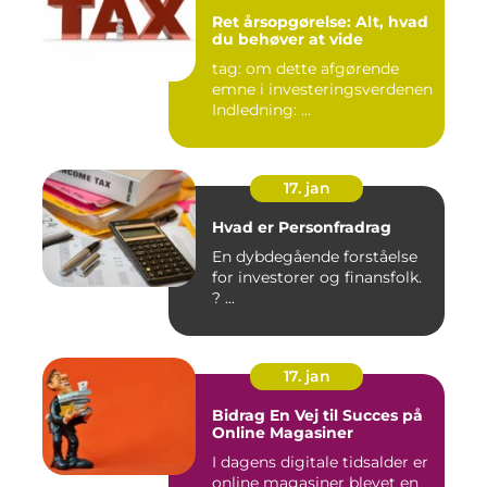
Ret årsopgørelse: Alt, hvad
du behøver at vide
tag: om dette afgørende
emne i investeringsverdenen
Indledning: ...
17. jan
Hvad er Personfradrag
En dybdegående forståelse
for investorer og finansfolk.
? ...
17. jan
Bidrag En Vej til Succes på
Online Magasiner
I dagens digitale tidsalder er
online magasiner blevet en