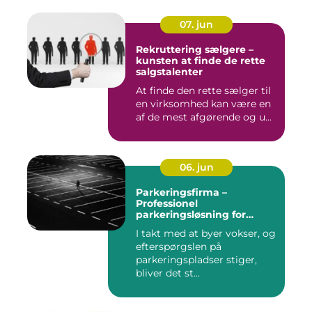
07. jun
Rekruttering sælgere –
kunsten at finde de rette
salgstalenter
At finde den rette sælger til
en virksomhed kan være en
af de mest afgørende og u...
06. jun
Parkeringsfirma –
Professionel
parkeringsløsning for
virksomheder og private
I takt med at byer vokser, og
efterspørgslen på
parkeringspladser stiger,
bliver det st...