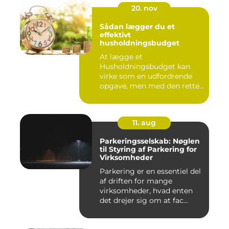
20. nov
Sådan lægger du et
effektivt
husholdningsbudget
At lægge et
Husholdningsbudget kan
virke som en udfordrende
opgave, men med den rette
tilgang ...
11. aug
Parkeringsselskab: Nøglen
til Styring af Parkering for
Virksomheder
Parkering er en essentiel del
af driften for mange
virksomheder, hvad enten
det drejer sig om at fac...