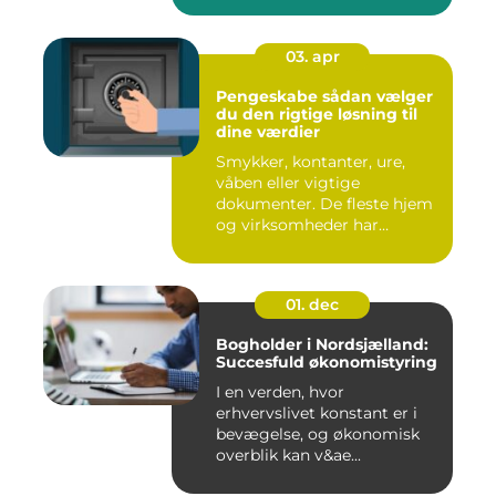
03. apr
Pengeskabe sådan vælger
du den rigtige løsning til
dine værdier
Smykker, kontanter, ure,
våben eller vigtige
dokumenter. De fleste hjem
og virksomheder har
værdier,...
01. dec
Bogholder i Nordsjælland:
Succesfuld økonomistyring
I en verden, hvor
erhvervslivet konstant er i
bevægelse, og økonomisk
overblik kan v&ae...