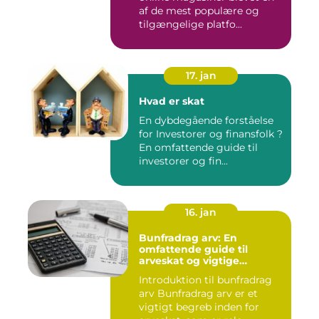
af de mest populære og
tilgængelige platfo...
17. jan
Hvad er skat
En dybdegående forståelse
for Investorer og finansfolk ?
En omfattende guide til
investorer og fin...
16. jan
Bunfradrag arv: En
omfattende guide til
arveskat og vigtige
overvejelser for investorer
Introduktion til bunfradrag
og finansfolk
arv Bunfradrag arv er et
vigtigt begreb inden for