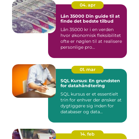
04. apr
Lån 35000 Din guide til at
finde det bedste tilbud
Lån 35000 kr i en verden
hvor økonomisk fleksibilitet
ofte er nøglen til at realisere
personlige pro...
01. mar
SQL Kursus: En grundsten
for datahåndtering
SQL kursus er et essentielt
trin for enhver der ønsker at
dygtiggøre sig inden for
databaser og data...
14. feb