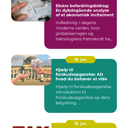
Ekstra befordringsbidrag:
En dybdegående analyse
af et økonomisk incitament
Indledning: I dagens
moderne verden, hvor
globaliseringen og
teknologiens fremskridt har
åbnet nye ...
18. jan
Hjælp til
forskudsopgørelse: Alt
hvad du behøver at vide
Hjælp til forskudsopgørelse
Introduktion til
forskudsopgørelse og dens
betydning ...
18. jan