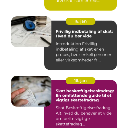
arveskat, som er rele...
16. jan
Frivillig indbetaling af skat:
Hvad du bør vide
Introduktion Frivillig
indbetaling af skat er en
proces, hvor enkeltpersoner
eller virksomheder fri...
16. jan
Skat beskæftigelsesfradrag:
En omfattende guide til et
vigtigt skattefradrag
Skat Beskæftigelsesfradrag:
Alt, hvad du behøver at vide
om dette vigtige
skattefradrag