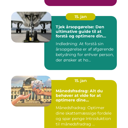
INTRODUKTIO...
15. jan
Tjek årsopgørelse: Den
ultimative guide til at
forstå og optimere din
økonomiske situation
Indledning: At forstå sin
årsopgørelse er af afgørende
betydning for enhver person,
der ønsker at ho...
15. jan
Månedsfradrag: Alt du
behøver at vide for at
optimere dine
skattemæssige fordele
Månedsfradrag: Optimer
dine skattemæssige fordele
og spar penge Introduktion
til månedsfradrag ...