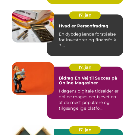
17. jan
Hvad er Personfradrag
En dybdegående forståelse
for investorer og finansfolk.
? ...
17. jan
Bidrag En Vej til Succes på
Online Magasiner
I dagens digitale tidsalder er
online magasiner blevet en
af de mest populære og
tilgængelige platfo...
17. jan