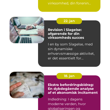
virksomhed, din forenin...
22. jan
Revision i Slagelse:
afgørende for din
virksomheds succes
I en by som Slagelse, med
sin dynamiske
erhvervsmæssige aktivitet,
er det essentielt for
virksomhede...
18. jan
Ekstra befordringsbidrag:
En dybdegående analyse
af et økonomisk incitament
Indledning: I dagens
moderne verden, hvor
globaliseringen og