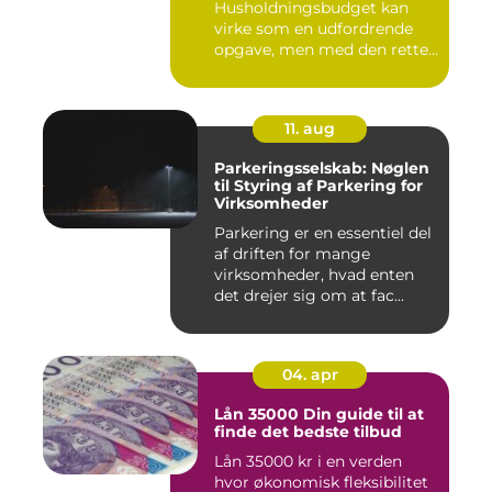
Husholdningsbudget kan
virke som en udfordrende
opgave, men med den rette
tilgang ...
11. aug
Parkeringsselskab: Nøglen
til Styring af Parkering for
Virksomheder
Parkering er en essentiel del
af driften for mange
virksomheder, hvad enten
det drejer sig om at fac...
04. apr
Lån 35000 Din guide til at
finde det bedste tilbud
Lån 35000 kr i en verden
hvor økonomisk fleksibilitet