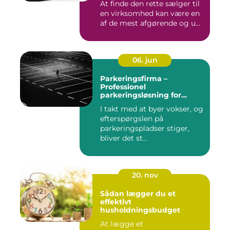
At finde den rette sælger til
en virksomhed kan være en
af de mest afgørende og u...
06. jun
Parkeringsfirma –
Professionel
parkeringsløsning for
virksomheder og private
I takt med at byer vokser, og
efterspørgslen på
parkeringspladser stiger,
bliver det st...
20. nov
Sådan lægger du et
effektivt
husholdningsbudget
At lægge et