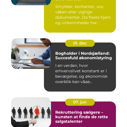
Smykker, kontanter, ure,
våben eller vigtige
dokumenter. De fleste hjem
og virksomheder har
værdier,...
01. dec
Bogholder i Nordsjælland:
Succesfuld økonomistyring
I en verden, hvor
erhvervslivet konstant er i
bevægelse, og økonomisk
overblik kan v&ae...
07. jun
Rekruttering sælgere –
kunsten at finde de rette
salgstalenter