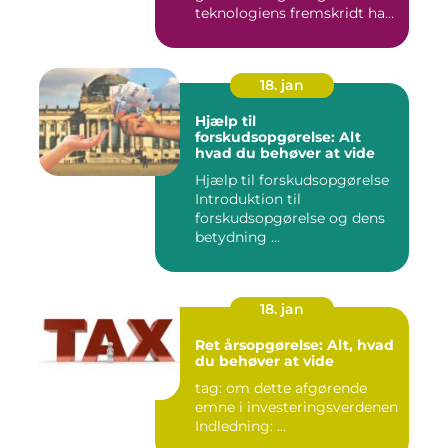
teknologiens fremskridt har
åbnet nye ...
18. jan
Hjælp til
forskudsopgørelse: Alt
hvad du behøver at vide
Hjælp til forskudsopgørelse
Introduktion til
forskudsopgørelse og dens
betydning ...
18. jan
Ret årsopgørelse: Alt, hvad
du behøver at vide
tag: om dette afgørende
emne i investeringsverdenen
Indledning: ...