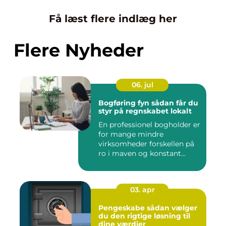
Få læst flere indlæg her
Flere Nyheder
06. jul
Bogføring fyn sådan får du
styr på regnskabet lokalt
En professionel bogholder er
for mange mindre
virksomheder forskellen på
ro i maven og konstant
beky...
03. apr
Pengeskabe sådan vælger
du den rigtige løsning til
dine værdier