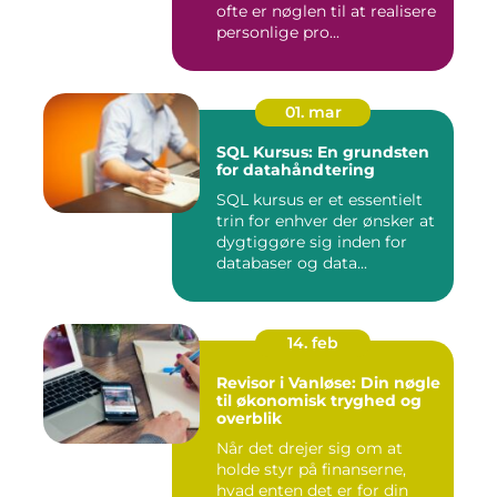
ofte er nøglen til at realisere
personlige pro...
01. mar
SQL Kursus: En grundsten
for datahåndtering
SQL kursus er et essentielt
trin for enhver der ønsker at
dygtiggøre sig inden for
databaser og data...
14. feb
Revisor i Vanløse: Din nøgle
til økonomisk tryghed og
overblik
Når det drejer sig om at
holde styr på finanserne,
hvad enten det er for din