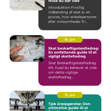
Hvad du bør vide
Introduktion Frivillig
indbetaling af skat er en
proces, hvor enkeltpersoner
eller virksomheder fri...
16. jan
Skat beskæftigelsesfradrag:
En omfattende guide til et
vigtigt skattefradrag
Skat Beskæftigelsesfradrag:
Alt, hvad du behøver at vide
om dette vigtige
skattefradrag
INTRODUKTIO...
15. jan
Tjek årsopgørelse: Den
ultimative guide til at