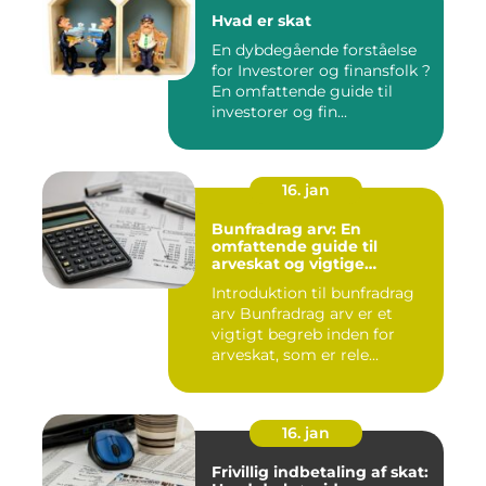
Hvad er skat
En dybdegående forståelse
for Investorer og finansfolk ?
En omfattende guide til
investorer og fin...
16. jan
Bunfradrag arv: En
omfattende guide til
arveskat og vigtige
overvejelser for investorer
Introduktion til bunfradrag
og finansfolk
arv Bunfradrag arv er et
vigtigt begreb inden for
arveskat, som er rele...
16. jan
Frivillig indbetaling af skat: