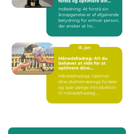
forstå og optimere din
økonomiske situation
Indledning: At forstå sin
årsopgørelse er af afgørende
betydning for enhver person,
der ønsker at ho...
15. jan
Månedsfradrag: Alt du
behøver at vide for at
optimere dine
skattemæssige fordele
Månedsfradrag: Optimer
dine skattemæssige fordele
og spar penge Introduktion
til månedsfradrag ...