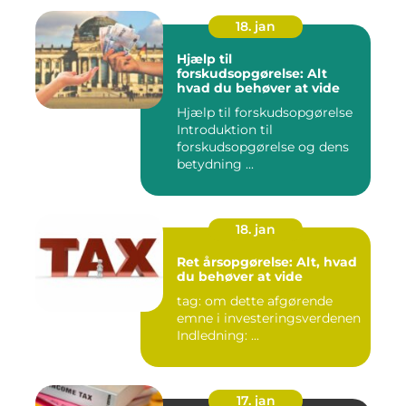
18. jan
Hjælp til
forskudsopgørelse: Alt
hvad du behøver at vide
Hjælp til forskudsopgørelse
Introduktion til
forskudsopgørelse og dens
betydning ...
18. jan
Ret årsopgørelse: Alt, hvad
du behøver at vide
tag: om dette afgørende
emne i investeringsverdenen
Indledning: ...
17. jan