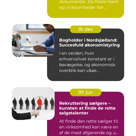
dokumenter. De fleste hjem
og virksomheder har
værdier,...
01. dec
Bogholder i Nordsjælland:
Succesfuld økonomistyring
I en verden, hvor
erhvervslivet konstant er i
bevægelse, og økonomisk
overblik kan v&ae...
07. jun
Rekruttering sælgere –
kunsten at finde de rette
salgstalenter
At finde den rette sælger til
en virksomhed kan være en
af de mest afgørende og u...