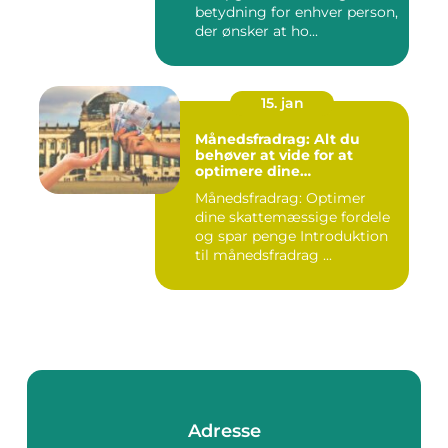
betydning for enhver person,
der ønsker at ho...
15. jan
Månedsfradrag: Alt du
behøver at vide for at
optimere dine
skattemæssige fordele
Månedsfradrag: Optimer
dine skattemæssige fordele
og spar penge Introduktion
til månedsfradrag ...
Adresse