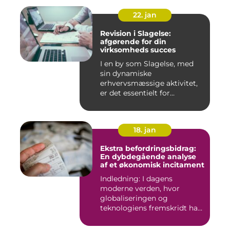
22. jan
Revision i Slagelse:
afgørende for din
virksomheds succes
I en by som Slagelse, med
sin dynamiske
erhvervsmæssige aktivitet,
er det essentielt for
virksomhede...
18. jan
Ekstra befordringsbidrag:
En dybdegående analyse
af et økonomisk incitament
Indledning: I dagens
moderne verden, hvor
globaliseringen og
teknologiens fremskridt har
åbnet nye ...