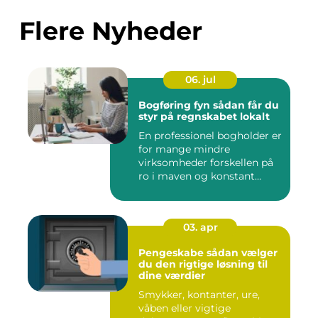
Flere Nyheder
06. jul
Bogføring fyn sådan får du
styr på regnskabet lokalt
En professionel bogholder er
for mange mindre
virksomheder forskellen på
ro i maven og konstant
beky...
03. apr
Pengeskabe sådan vælger
du den rigtige løsning til
dine værdier
Smykker, kontanter, ure,
våben eller vigtige