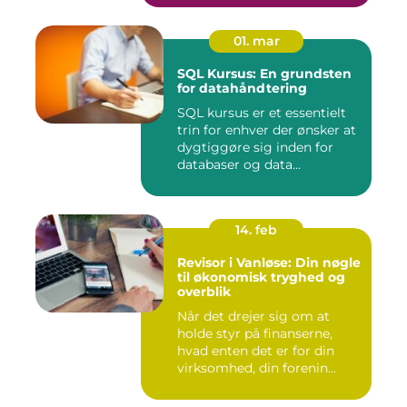
01. mar
SQL Kursus: En grundsten
for datahåndtering
SQL kursus er et essentielt
trin for enhver der ønsker at
dygtiggøre sig inden for
databaser og data...
14. feb
Revisor i Vanløse: Din nøgle
til økonomisk tryghed og
overblik
Når det drejer sig om at
holde styr på finanserne,
hvad enten det er for din
virksomhed, din forenin...