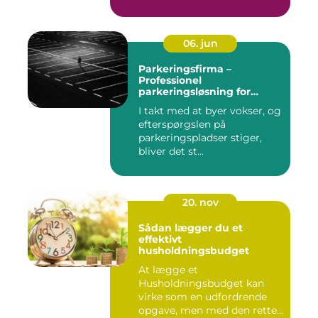
06. jun
Parkeringsfirma –
Professionel
parkeringsløsning for
virksomheder og private
I takt med at byer vokser, og
efterspørgslen på
parkeringspladser stiger,
bliver det st...
20. nov
Sådan lægger du et
effektivt
husholdningsbudget
At lægge et
Husholdningsbudget kan
virke som en udfordrende
opgave, men med den rette