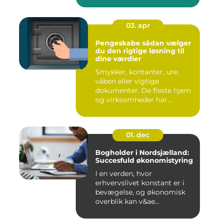
03. apr
Pengeskabe sådan vælger
du den rigtige løsning til
dine værdier
Smykker, kontanter, ure,
våben eller vigtige
dokumenter. De fleste hjem
og virksomheder har
værdier,...
01. dec
Bogholder i Nordsjælland:
Succesfuld økonomistyring
I en verden, hvor
erhvervslivet konstant er i
bevægelse, og økonomisk
overblik kan v&ae...