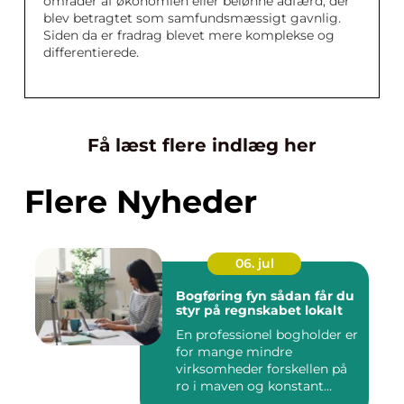
områder af økonomien eller belønne adfærd, der
blev betragtet som samfundsmæssigt gavnlig.
Siden da er fradrag blevet mere komplekse og
differentierede.
Få læst flere indlæg her
Flere Nyheder
06. jul
Bogføring fyn sådan får du
styr på regnskabet lokalt
En professionel bogholder er
for mange mindre
virksomheder forskellen på
ro i maven og konstant
beky...