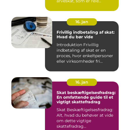
arveskat, som er rele...
16. jan
Frivillig indbetaling af skat:
Hvad du bør vide
Introduktion Frivillig
indbetaling af skat er en
proces, hvor enkeltpersoner
eller virksomheder fri...
16. jan
Skat beskæftigelsesfradrag:
En omfattende guide til et
vigtigt skattefradrag
Skat Beskæftigelsesfradrag:
Alt, hvad du behøver at vide
om dette vigtige
skattefradrag