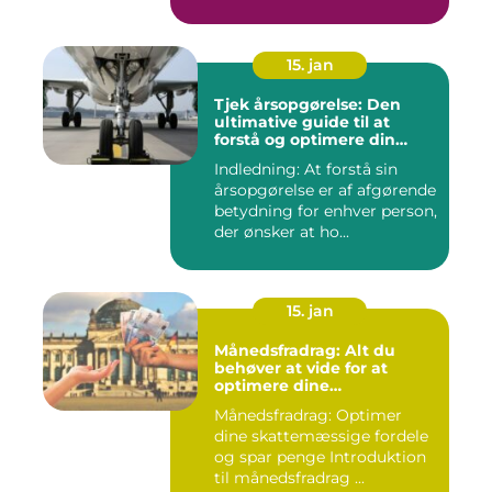
INTRODUKTIO...
15. jan
Tjek årsopgørelse: Den
ultimative guide til at
forstå og optimere din
økonomiske situation
Indledning: At forstå sin
årsopgørelse er af afgørende
betydning for enhver person,
der ønsker at ho...
15. jan
Månedsfradrag: Alt du
behøver at vide for at
optimere dine
skattemæssige fordele
Månedsfradrag: Optimer
dine skattemæssige fordele
og spar penge Introduktion
til månedsfradrag ...