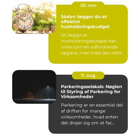
20. nov
Sådan lægger du et
effektivt
husholdningsbudget
At lægge et
Husholdningsbudget kan
virke som en udfordrende
opgave, men med den rette
tilgang ...
11. aug
Parkeringsselskab: Nøglen
til Styring af Parkering for
Virksomheder
Parkering er en essentiel del
af driften for mange
virksomheder, hvad enten
det drejer sig om at fac...