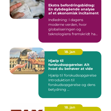
Ekstra befordringsbidrag:
En dybdegående analyse
af et økonomisk incitament
Indledning: I dagens
moderne verden, hvor
globaliseringen og
teknologiens fremskridt har
åbnet nye ...
18. jan
Hjælp til
forskudsopgørelse: Alt
hvad du behøver at vide
Hjælp til forskudsopgørelse
Introduktion til
forskudsopgørelse og dens
betydning ...
18. jan