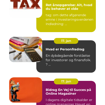
Ret årsopgørelse: Alt, hvad
du behøver at vide
tag: om dette afgørende
emne i investeringsverdenen
Indledning: ...
17. jan
Hvad er Personfradrag
En dybdegående forståelse
for investorer og finansfolk.
? ...
17. jan
Bidrag En Vej til Succes på
Online Magasiner
I dagens digitale tidsalder er
online magasiner blevet en