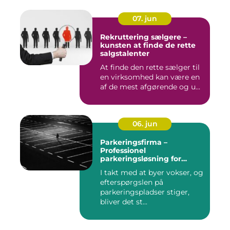
07. jun
Rekruttering sælgere –
kunsten at finde de rette
salgstalenter
At finde den rette sælger til
en virksomhed kan være en
af de mest afgørende og u...
06. jun
Parkeringsfirma –
Professionel
parkeringsløsning for
virksomheder og private
I takt med at byer vokser, og
efterspørgslen på
parkeringspladser stiger,
bliver det st...