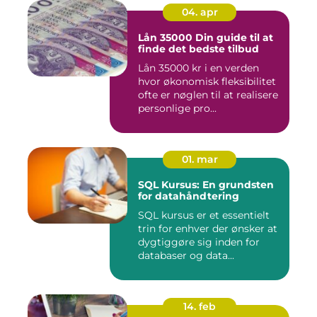
04. apr
Lån 35000 Din guide til at
finde det bedste tilbud
Lån 35000 kr i en verden
hvor økonomisk fleksibilitet
ofte er nøglen til at realisere
personlige pro...
01. mar
SQL Kursus: En grundsten
for datahåndtering
SQL kursus er et essentielt
trin for enhver der ønsker at
dygtiggøre sig inden for
databaser og data...
14. feb