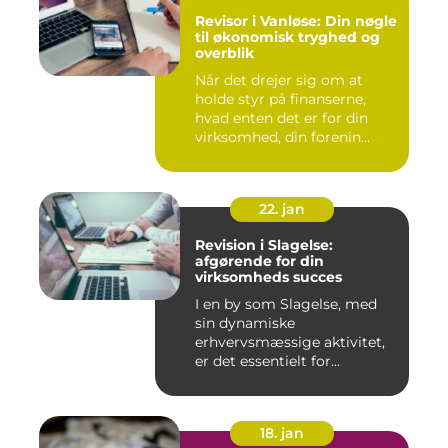
Revisor i Vanløse: Din nøgle
til økonomisk tryghed og
overblik
Når det drejer sig om at
holde styr på finanserne,
hvad enten det er for din
virksomhed, din forenin...
22. jan
Revision i Slagelse:
afgørende for din
virksomheds succes
I en by som Slagelse, med
sin dynamiske
erhvervsmæssige aktivitet,
er det essentielt for
virksomhede...
18. jan