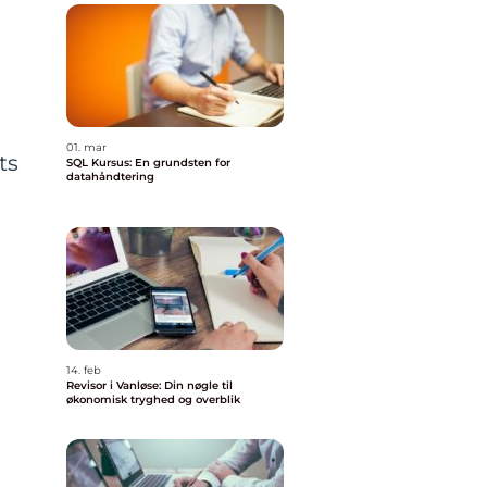
01. mar
ts
SQL Kursus: En grundsten for
datahåndtering
14. feb
Revisor i Vanløse: Din nøgle til
økonomisk tryghed og overblik