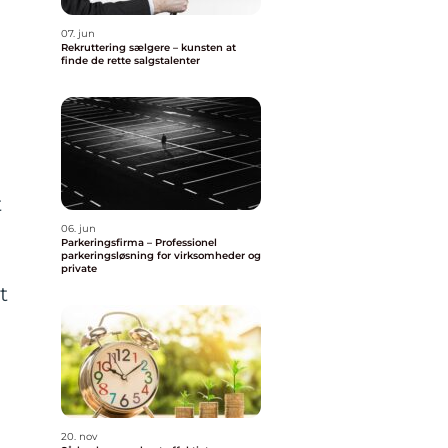
07. jun
Rekruttering sælgere – kunsten at
finde de rette salgstalenter
t
06. jun
Parkeringsfirma – Professionel
parkeringsløsning for virksomheder og
private
t
20. nov