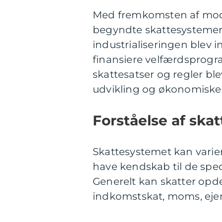
Med fremkomsten af mode
begyndte skattesystemerne
industrialiseringen blev
finansiere velfærdsprogra
skattesatser og regler bl
udvikling og økonomiske
Forståelse af ska
Skattesystemet kan variere
have kendskab til de specif
Generelt kan skatter opde
indkomstskat, moms, eje