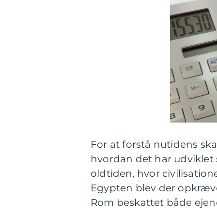
For at forstå nutidens sk
hvordan det har udviklet s
oldtiden, hvor civilisatio
Egypten blev der opkræve
Rom beskattet både eje