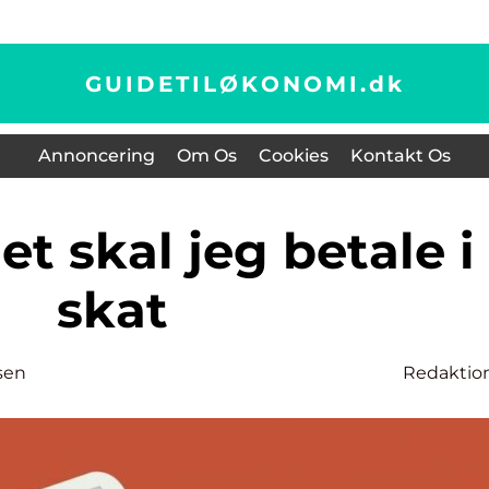
GUIDETILØKONOMI.
dk
Annoncering
Om Os
Cookies
Kontakt Os
skat
sen
Redaktio