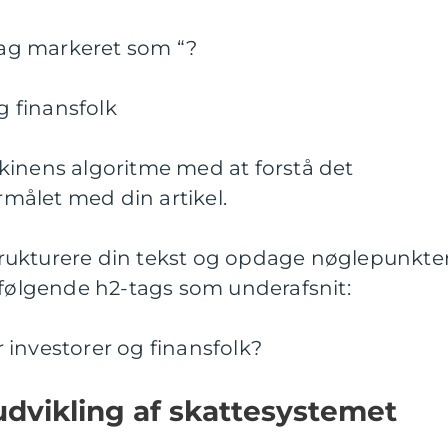
-tag markeret som “?
og finansfolk
kinens algoritme med at forstå det
ålet med din artikel.
 strukturere din tekst og opdage nøglepunkter
 følgende h2-tags som underafsnit:
or investorer og finansfolk?
 udvikling af skattesystemet