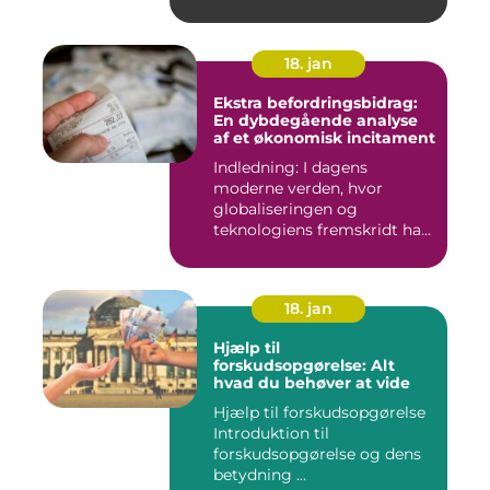
virksomhede...
18. jan
Ekstra befordringsbidrag:
En dybdegående analyse
af et økonomisk incitament
Indledning: I dagens
moderne verden, hvor
globaliseringen og
teknologiens fremskridt har
åbnet nye ...
18. jan
Hjælp til
forskudsopgørelse: Alt
hvad du behøver at vide
Hjælp til forskudsopgørelse
Introduktion til
forskudsopgørelse og dens
betydning ...