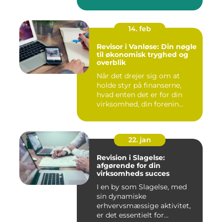
14. feb
Revisor i Vanløse: Din nøgle
til økonomisk tryghed og
overblik
Når det drejer sig om at
holde styr på finanserne,
hvad enten det er for din
virksomhed, din forenin...
22. jan
Revision i Slagelse:
afgørende for din
virksomheds succes
I en by som Slagelse, med
sin dynamiske
erhvervsmæssige aktivitet,
er det essentielt for