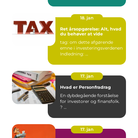
18. jan
Ret årsopgørelse: Alt, hvad
du behøver at vide
tag: om dette afgørende
emne i investeringsverdenen
Indledning: ...
17. jan
Hvad er Personfradrag
En dybdegående forståelse
for investorer og finansfolk.
? ...
17. jan