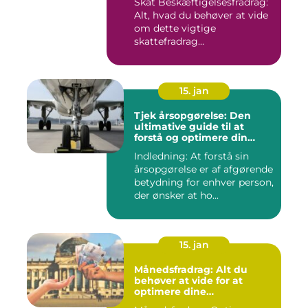
Skat Beskæftigelsesfradrag:
Alt, hvad du behøver at vide
om dette vigtige
skattefradrag
INTRODUKTIO...
15. jan
Tjek årsopgørelse: Den
ultimative guide til at
forstå og optimere din
økonomiske situation
Indledning: At forstå sin
årsopgørelse er af afgørende
betydning for enhver person,
der ønsker at ho...
15. jan
Månedsfradrag: Alt du
behøver at vide for at
optimere dine
skattemæssige fordele