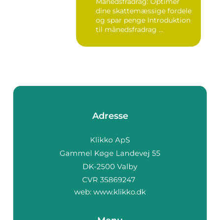
Månedsfradrag: Optimer
dine skattemæssige fordele
og spar penge Introduktion
til månedsfradrag ...
Adresse
web:
www.klikko.dk