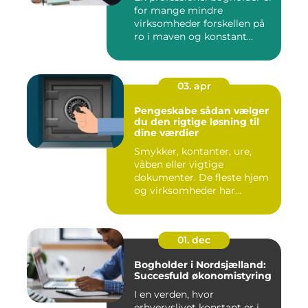
for mange mindre
virksomheder forskellen på
ro i maven og konstant
beky...
03. apr
Pengeskabe sådan vælger
du den rigtige løsning til
dine værdier
Smykker, kontanter, ure,
våben eller vigtige
dokumenter. De fleste hjem
og virksomheder har
værdier,...
01. dec
Bogholder i Nordsjælland:
Succesfuld økonomistyring
I en verden, hvor
erhvervslivet konstant er i