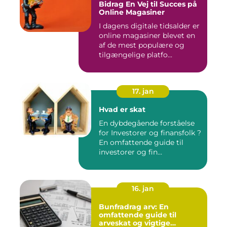
Bidrag En Vej til Succes på
Online Magasiner
I dagens digitale tidsalder er
online magasiner blevet en
af de mest populære og
tilgængelige platfo...
17. jan
Hvad er skat
En dybdegående forståelse
for Investorer og finansfolk ?
En omfattende guide til
investorer og fin...
16. jan
Bunfradrag arv: En
omfattende guide til
arveskat og vigtige