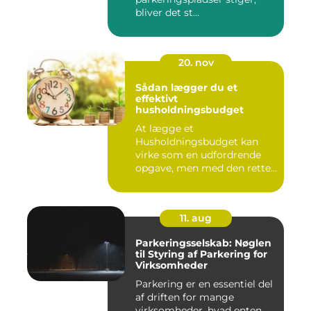
bliver det st...
20. nov
Sådan lægger du et
effektivt
husholdningsbudget
At lægge et
Husholdningsbudget kan
virke som en udfordrende
opgave, men med den rette
tilgang ...
11. aug
Parkeringsselskab: Nøglen
til Styring af Parkering for
Virksomheder
Parkering er en essentiel del
af driften for mange
virksomheder, hvad enten