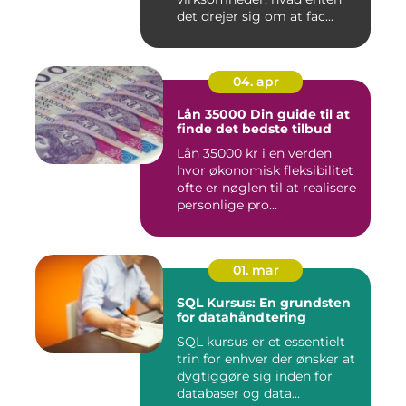
det drejer sig om at fac...
04. apr
Lån 35000 Din guide til at
finde det bedste tilbud
Lån 35000 kr i en verden
hvor økonomisk fleksibilitet
ofte er nøglen til at realisere
personlige pro...
01. mar
SQL Kursus: En grundsten
for datahåndtering
SQL kursus er et essentielt
trin for enhver der ønsker at
dygtiggøre sig inden for
databaser og data...