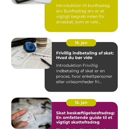
overvejelser for investorer
Introduktion til bunfradrag
og finansfolk
arv Bunfradrag arv er et
vigtigt begreb inden for
arveskat, som er rele...
16. jan
Frivillig indbetaling af skat:
Hvad du bør vide
Introduktion Frivillig
indbetaling af skat er en
proces, hvor enkeltpersoner
eller virksomheder fri...
16. jan
Skat beskæftigelsesfradrag:
En omfattende guide til et
vigtigt skattefradrag