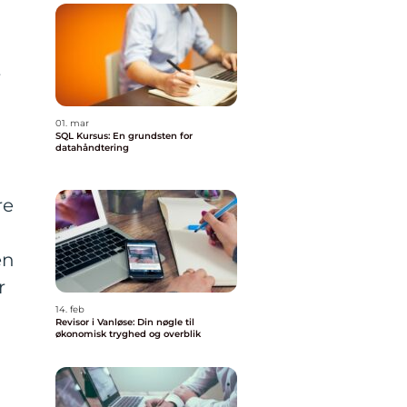
t
01. mar
SQL Kursus: En grundsten for
datahåndtering
re
en
r
14. feb
Revisor i Vanløse: Din nøgle til
økonomisk tryghed og overblik