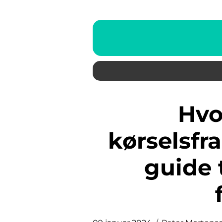
Hvornår får man
kørselsfra
guide 