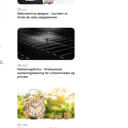
07. jun
Rekruttering sælgere – kunsten at
finde de rette salgstalenter
,
e,
06. jun
Parkeringsfirma – Professionel
parkeringsløsning for virksomheder og
private
20. nov