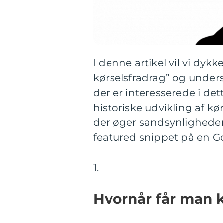
I denne artikel vil vi dy
kørselsfradrag” og undersø
der er interesserede i det
historiske udvikling af kø
der øger sandsynligheden f
featured snippet på en G
1.
Hvornår får man k