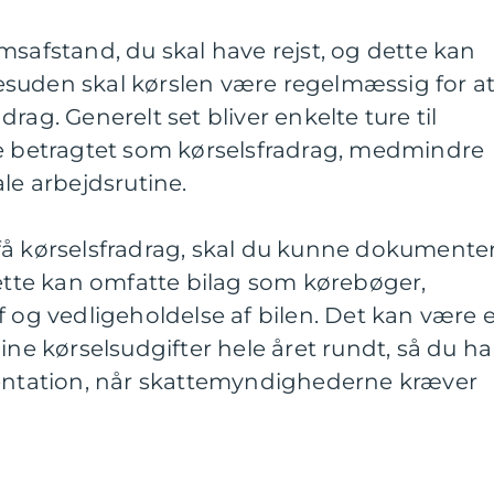
msafstand, du skal have rejst, og dette kan
 Desuden skal kørslen være regelmæssig for a
radrag. Generelt set bliver enkelte ture til
ke betragtet som kørselsfradrag, medmindre
le arbejdsrutine.
få kørselsfradrag, skal du kunne dokumente
Dette kan omfatte bilag som kørebøger,
f og vedligeholdelse af bilen. Det kan være 
ine kørselsudgifter hele året rundt, så du ha
tation, når skattemyndighederne kræver