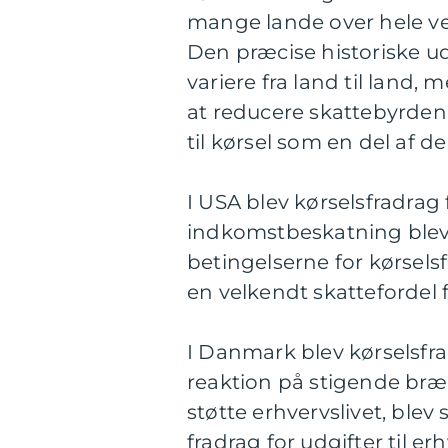
mange lande over hele ve
Den præcise historiske ud
variere fra land til lan
at reducere skattebyrden
til kørsel som en del af d
I USA blev kørselsfradrag f
indkomstbeskatning blev i
betingelserne for kørselsf
en velkendt skattefordel
I Danmark blev kørselsfra
reaktion på stigende br
støtte erhvervslivet, blev
fradrag for udgifter til e