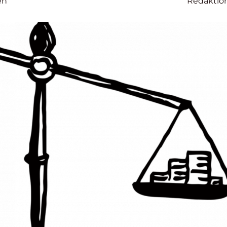
en
Redaktio