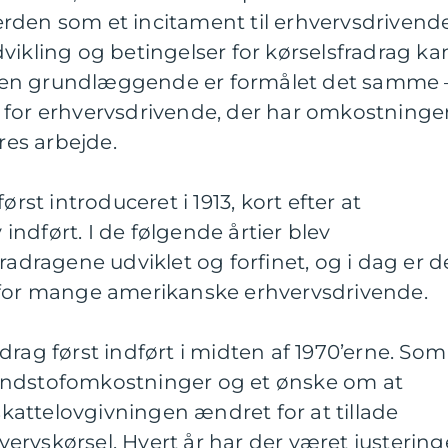
rden som et incitament til erhvervsdrivende
vikling og betingelser for kørselsfradrag ka
d, men grundlæggende er formålet det samme 
 for erhvervsdrivende, der har omkostninge
eres arbejde.
ørst introduceret i 1913, kort efter at
ndført. I de følgende årtier blev
radragene udviklet og forfinet, og i dag er d
 for mange amerikanske erhvervsdrivende.
drag først indført i midten af 1970’erne. Som
ændstofomkostninger og et ønske om at
 skattelovgivningen ændret for at tillade
rhvervskørsel. Hvert år har der været justering