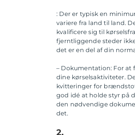
: Der er typisk en minimu
variere fra land til land.
kvalificere sig til kørselsf
fjerntliggende steder ik
det er en del af din norma
– Dokumentation: For at 
dine kørselsaktiviteter. 
kvitteringer for brændsto
god idé at holde styr på d
den nødvendige dokumen
det.
2.