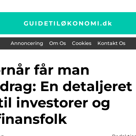
GUIDETILØKONOMI.
dk
Annoncering
Om Os
Cookies
Kontakt Os
drag: En detaljeret
til investorer og
finansfolk