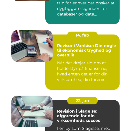
trin for enhver der ønsker at
dygtiggøre sig inden for
databaser og data...
14. feb
Revisor i Vanløse: Din nøgle
til økonomisk tryghed og
overblik
Når det drejer sig om at
holde styr på finanserne,
hvad enten det er for din
virksomhed, din forenin...
22. jan
Revision i Slagelse:
afgørende for din
virksomheds succes
I en by som Slagelse, med