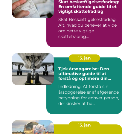
Skat beskæftigelsesfradrag:
En omfattende guide til et
vigtigt skattefradrag
Skat Beskæftigelsesfradrag:
Alt, hvad du behøver at vide
om dette vigtige
skattefradrag
INTRODUKTIO...
15. jan
Tjek årsopgørelse: Den
ultimative guide til at
forstå og optimere din
økonomiske situation
Indledning: At forstå sin
årsopgørelse er af afgørende
betydning for enhver person,
der ønsker at ho...
15. jan