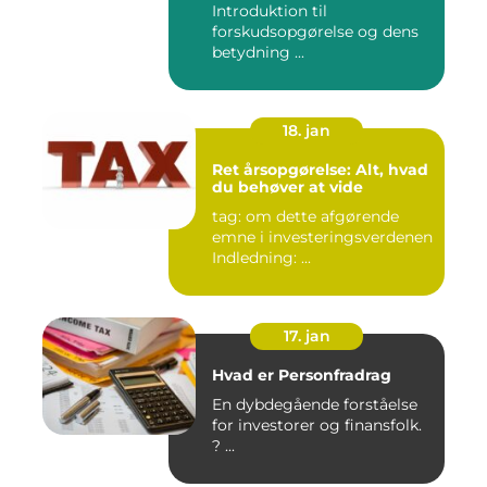
Introduktion til
forskudsopgørelse og dens
betydning ...
18. jan
Ret årsopgørelse: Alt, hvad
du behøver at vide
tag: om dette afgørende
emne i investeringsverdenen
Indledning: ...
17. jan
Hvad er Personfradrag
En dybdegående forståelse
for investorer og finansfolk.
? ...