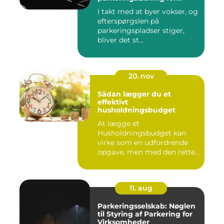
virksomheder og private
I takt med at byer vokser, og
efterspørgslen på
parkeringspladser stiger,
bliver det st...
20. nov
Sådan lægger du et
effektivt
husholdningsbudget
At lægge et
Husholdningsbudget kan
virke som en udfordrende
opgave, men med den rette
tilgang ...
11. aug
Parkeringsselskab: Nøglen
til Styring af Parkering for
Virksomheder