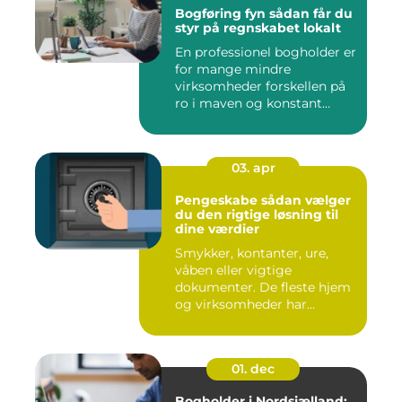
Bogføring fyn sådan får du
styr på regnskabet lokalt
En professionel bogholder er
for mange mindre
virksomheder forskellen på
ro i maven og konstant
beky...
03. apr
Pengeskabe sådan vælger
du den rigtige løsning til
dine værdier
Smykker, kontanter, ure,
våben eller vigtige
dokumenter. De fleste hjem
og virksomheder har
værdier,...
01. dec
Bogholder i Nordsjælland: