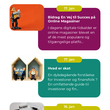
17. jan
Bidrag En Vej til Succes på
Online Magasiner
I dagens digitale tidsalder er
online magasiner blevet en
af de mest populære og
tilgængelige platfo...
17. jan
Hvad er skat
En dybdegående forståelse
for Investorer og finansfolk ?
En omfattende guide til
investorer og fin...
16. jan