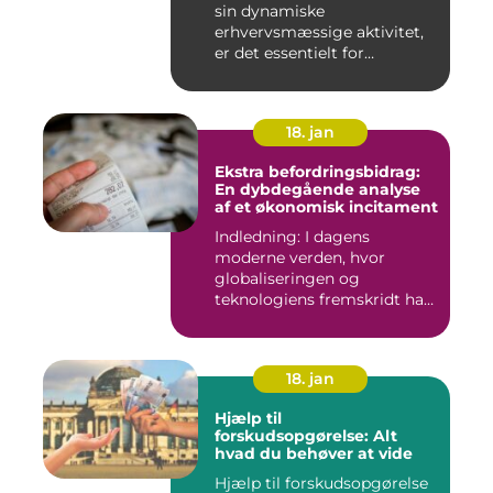
sin dynamiske
erhvervsmæssige aktivitet,
er det essentielt for
virksomhede...
18. jan
Ekstra befordringsbidrag:
En dybdegående analyse
af et økonomisk incitament
Indledning: I dagens
moderne verden, hvor
globaliseringen og
teknologiens fremskridt har
åbnet nye ...
18. jan
Hjælp til
forskudsopgørelse: Alt
hvad du behøver at vide
Hjælp til forskudsopgørelse