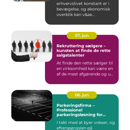
erhvervslivet konstant er i
bevægelse, og økonomisk
overblik kan v&ae...
07. jun
Rekruttering sælgere –
kunsten at finde de rette
salgstalenter
At finde den rette sælger til
en virksomhed kan være en
af de mest afgørende og u...
06. jun
Parkeringsfirma –
Professionel
parkeringsløsning for
virksomheder og private
I takt med at byer vokser, og
efterspørgslen på