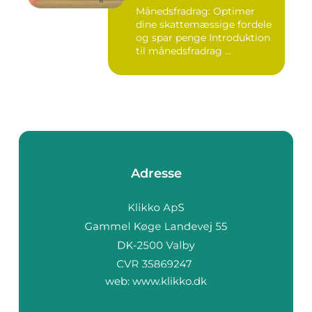
skattemæssige fordele
Månedsfradrag: Optimer
dine skattemæssige fordele
og spar penge Introduktion
til månedsfradrag ...
Adresse
web:
www.klikko.dk