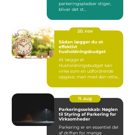
parkeringspladser stiger,
bliver det st...
20. nov
Sådan lægger du et
effektivt
husholdningsbudget
At lægge et
Husholdningsbudget kan
virke som en udfordrende
opgave, men med den rette
tilgang ...
11. aug
Parkeringsselskab: Nøglen
til Styring af Parkering for
Virksomheder
Parkering er en essentiel del
af driften for mange