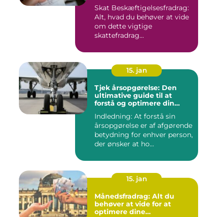
Skat Beskæftigelsesfradrag:
Alt, hvad du behøver at vide
om dette vigtige
skattefradrag
INTRODUKTIO...
15. jan
Tjek årsopgørelse: Den
ultimative guide til at
forstå og optimere din
økonomiske situation
Indledning: At forstå sin
årsopgørelse er af afgørende
betydning for enhver person,
der ønsker at ho...
15. jan
Månedsfradrag: Alt du
behøver at vide for at
optimere dine