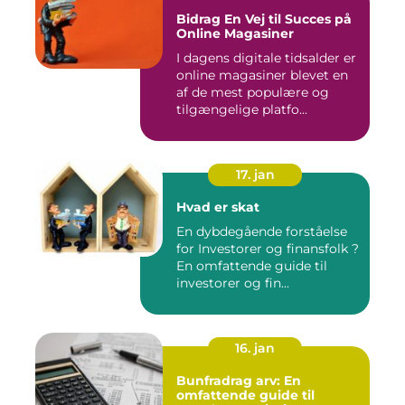
Bidrag En Vej til Succes på
Online Magasiner
I dagens digitale tidsalder er
online magasiner blevet en
af de mest populære og
tilgængelige platfo...
17. jan
Hvad er skat
En dybdegående forståelse
for Investorer og finansfolk ?
En omfattende guide til
investorer og fin...
16. jan
Bunfradrag arv: En
omfattende guide til