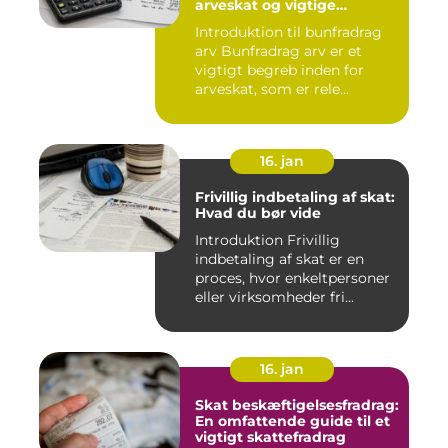
arveskat og vigtige
overvejelser for investorer
Introduktion til bunfradrag
og finansfolk
arv Bunfradrag arv er et
vigtigt begreb inden for
arveskat, som er rele...
16. jan
Frivillig indbetaling af skat:
Hvad du bør vide
Introduktion Frivillig
indbetaling af skat er en
proces, hvor enkeltpersoner
eller virksomheder fri...
16. jan
Skat beskæftigelsesfradrag:
En omfattende guide til et
vigtigt skattefradrag