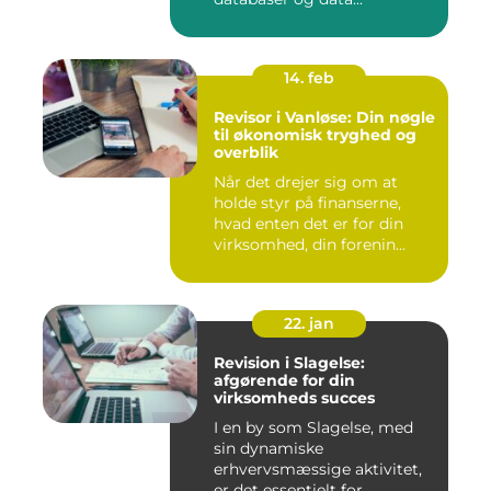
14. feb
Revisor i Vanløse: Din nøgle
til økonomisk tryghed og
overblik
Når det drejer sig om at
holde styr på finanserne,
hvad enten det er for din
virksomhed, din forenin...
22. jan
Revision i Slagelse:
afgørende for din
virksomheds succes
I en by som Slagelse, med
sin dynamiske
erhvervsmæssige aktivitet,
er det essentielt for