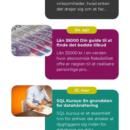
virksomheder, hvad enten
det drejer sig om at fac...
04. apr
Lån 35000 Din guide til at
finde det bedste tilbud
Lån 35000 kr i en verden
hvor økonomisk fleksibilitet
ofte er nøglen til at realisere
personlige pro...
01. mar
SQL Kursus: En grundsten
for datahåndtering
SQL kursus er et essentielt
trin for enhver der ønsker at
dygtiggøre sig inden for
databaser og data...