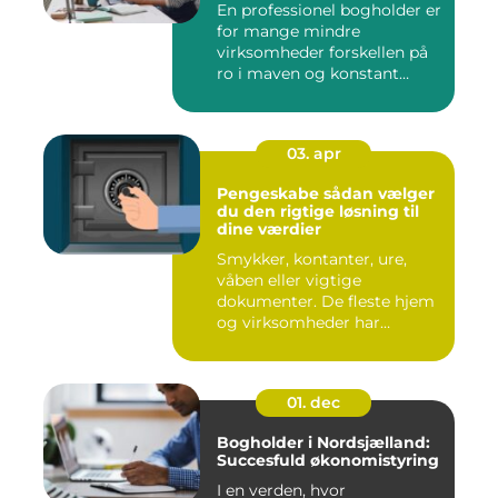
En professionel bogholder er
for mange mindre
virksomheder forskellen på
ro i maven og konstant
beky...
03. apr
Pengeskabe sådan vælger
du den rigtige løsning til
dine værdier
Smykker, kontanter, ure,
våben eller vigtige
dokumenter. De fleste hjem
og virksomheder har
værdier,...
01. dec
Bogholder i Nordsjælland:
Succesfuld økonomistyring
I en verden, hvor