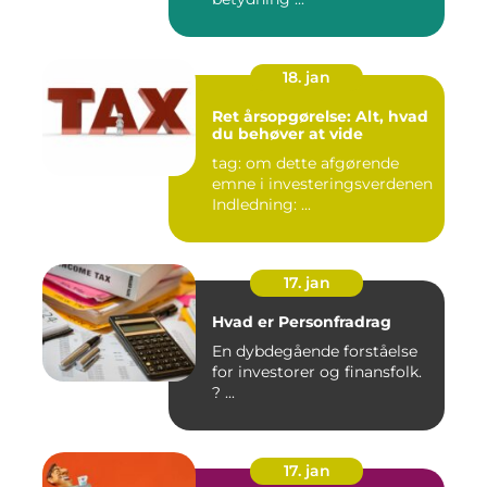
18. jan
Ret årsopgørelse: Alt, hvad
du behøver at vide
tag: om dette afgørende
emne i investeringsverdenen
Indledning: ...
17. jan
Hvad er Personfradrag
En dybdegående forståelse
for investorer og finansfolk.
? ...
17. jan