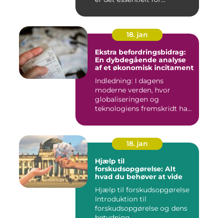
virksomhede...
18. jan
Ekstra befordringsbidrag:
En dybdegående analyse
af et økonomisk incitament
Indledning: I dagens
moderne verden, hvor
globaliseringen og
teknologiens fremskridt har
åbnet nye ...
18. jan
Hjælp til
forskudsopgørelse: Alt
hvad du behøver at vide
Hjælp til forskudsopgørelse
Introduktion til
forskudsopgørelse og dens
betydning ...