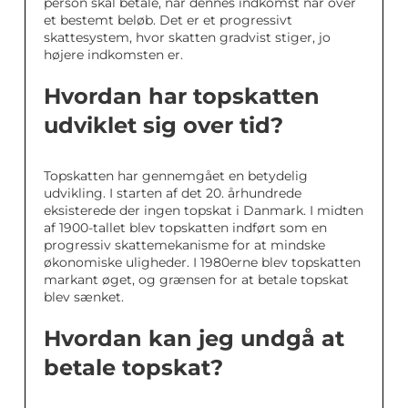
person skal betale, når dennes indkomst når over
et bestemt beløb. Det er et progressivt
skattesystem, hvor skatten gradvist stiger, jo
højere indkomsten er.
Hvordan har topskatten
udviklet sig over tid?
Topskatten har gennemgået en betydelig
udvikling. I starten af det 20. århundrede
eksisterede der ingen topskat i Danmark. I midten
af 1900-tallet blev topskatten indført som en
progressiv skattemekanisme for at mindske
økonomiske uligheder. I 1980erne blev topskatten
markant øget, og grænsen for at betale topskat
blev sænket.
Hvordan kan jeg undgå at
betale topskat?