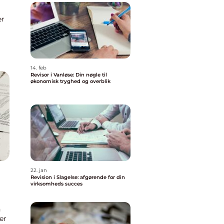
er
14. feb
Revisor i Vanløse: Din nøgle til
økonomisk tryghed og overblik
22. jan
Revision i Slagelse: afgørende for din
virksomheds succes
n
er