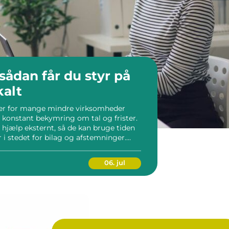
kalt
 er for mange mindre virksomheder
g konstant bekymring om tal og frister.
hjælp eksternt, så de kan bruge tiden
i stedet for bilag og afstemninger.
 om at taste tal, men om at skabe […]
06. jul