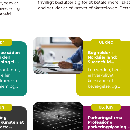
frivilligt beslutter sig for at betale mere i ska
at, som er
end det, der er påkrævet af skatteloven. Dett
investering
kan gøres af forskellige årsager, herunder
ttefri
ønsket om at ...
erson kan
apr
01. dec
ådan
Bogholder i
u den
Nordsjælland:
sning til
Succesfuld
ier
økonomistyring
kontanter,
I en verden, hvor
 eller
erhvervslivet
okumenter.
konstant er i
 hjem og
bevægelse, og
der har
økonomisk overblik
kan v&ae...
jun
06. jun
ing
Parkeringsfirma –
 kunsten at
Professionel
rette
parkeringsløsning