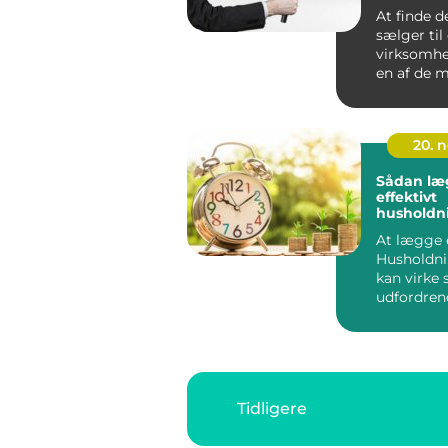
salgstale
At finde d
sælger til
virksomhe
en af de 
afgørende 
20. 
Sådan læ
effektivt
husholdn
t
At lægge 
Husholdn
kan virke
udfordren
men med d
tilgang ...
Tidligere