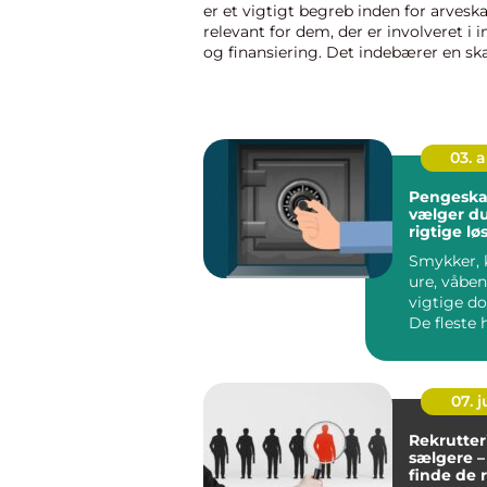
er et vigtigt begreb inden for arvesk
relevant for dem, der er involveret i 
og finansiering. Det indebærer en ska
mængde af arvet ejendom, som en p
modtage uden at sk...
03. 
Pengeskabe s
vælger d
rigtige lø
dine værd
Smykker, 
ure, våben
vigtige d
De fleste
virksomhe
værdier,...
07. 
Rekrutter
sælgere –
finde de 