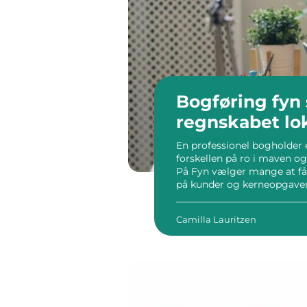
Bogføring fyn sådan får du styr på
regnskabet lo
En professionel bogholder
forskellen på ro i maven o
På Fyn vælger mange at få 
på kunder og kerneopgaver 
Bogføring handler ikke kun
Camilla Lauritzen