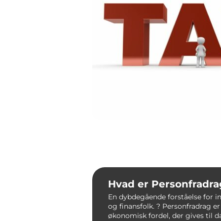
Hvad er Personfradra
En dybdegående forståelse for i
og finansfolk. ? Personfradrag er
økonomisk fordel, der gives til 