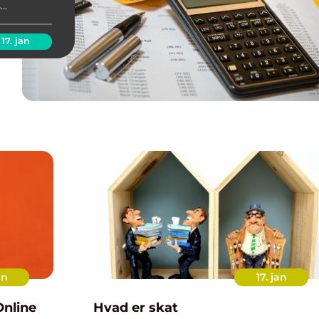
s
en fast
samlede
17. jan
an
17. jan
Hvad er skat