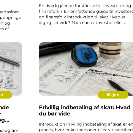
En dybdegående forståelse for Investorer og
finansfolk ? En omfattende guide til investor
 magasiner
og finansfolk Introduktion til skat Hvad er
lgængelige
vigtigt at vide? Når man er investor eller
on og
finansperson, er det afgørende at have en
es af
grundig forståelse af, hvad s...
idragydere,
an
16. jan
nde
Frivillig indbetaling af skat: Hvad
e
du bør vide
og
Introduktion Frivillig indbetaling af skat er e
proces, hvor enkeltpersoner eller virksomhed
adrag arv