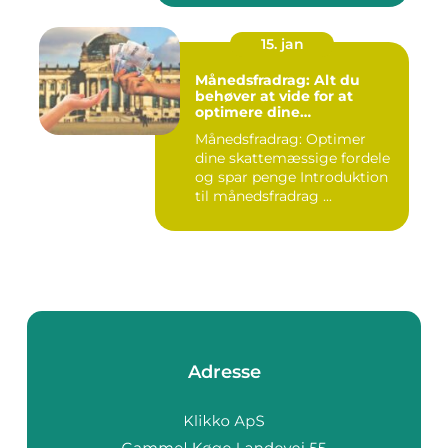
15. jan
Månedsfradrag: Alt du
behøver at vide for at
optimere dine
skattemæssige fordele
Månedsfradrag: Optimer
dine skattemæssige fordele
og spar penge Introduktion
til månedsfradrag ...
Adresse