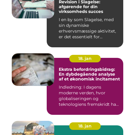
Revision i Slagelse:
afgørende for din
virksomheds succes
I en by som Slagelse, med
sin dynamiske
erhvervsmæssige aktivitet,
er det essentielt for
virksomhede...
18. jan
Ekstra befordringsbidrag:
En dybdegående analyse
af et økonomisk incitament
Indledning: I dagens
moderne verden, hvor
globaliseringen og
teknologiens fremskridt har
åbnet nye ...
18. jan