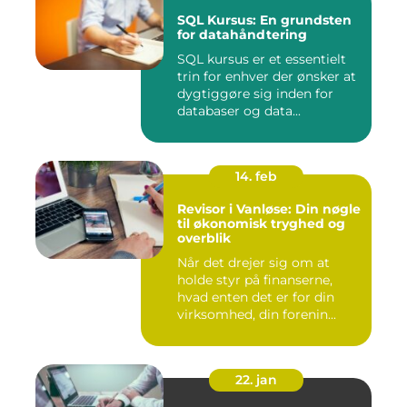
SQL Kursus: En grundsten
for datahåndtering
SQL kursus er et essentielt
trin for enhver der ønsker at
dygtiggøre sig inden for
databaser og data...
14. feb
Revisor i Vanløse: Din nøgle
til økonomisk tryghed og
overblik
Når det drejer sig om at
holde styr på finanserne,
hvad enten det er for din
virksomhed, din forenin...
22. jan