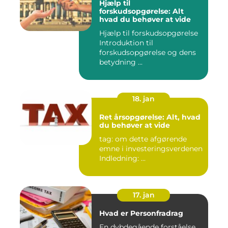
Hjælp til
forskudsopgørelse: Alt
hvad du behøver at vide
Hjælp til forskudsopgørelse
Introduktion til
forskudsopgørelse og dens
betydning ...
18. jan
Ret årsopgørelse: Alt, hvad
du behøver at vide
tag: om dette afgørende
emne i investeringsverdenen
Indledning: ...
17. jan
Hvad er Personfradrag
En dybdegående forståelse