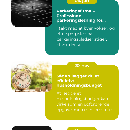
06. jun
Parkeringsfirma –
Professionel
parkeringsløsning for
virksomheder og private
I takt med at byer vokser, og
efterspørgslen på
parkeringspladser stiger,
bliver det st...
20. nov
Sådan lægger du et
effektivt
husholdningsbudget
At lægge et
Husholdningsbudget kan
virke som en udfordrende
opgave, men med den rette
tilgang ...