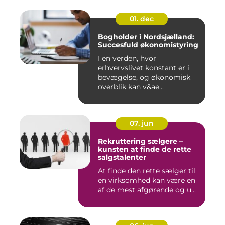
01. dec
Bogholder i Nordsjælland:
Succesfuld økonomistyring
I en verden, hvor
erhvervslivet konstant er i
bevægelse, og økonomisk
overblik kan v&ae...
07. jun
Rekruttering sælgere –
kunsten at finde de rette
salgstalenter
At finde den rette sælger til
en virksomhed kan være en
af de mest afgørende og u...