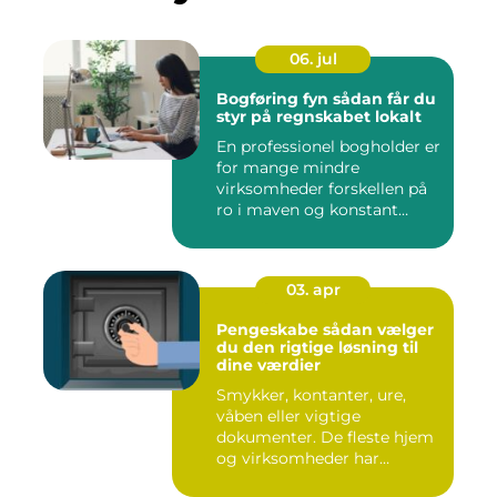
06. jul
Bogføring fyn sådan får du
styr på regnskabet lokalt
En professionel bogholder er
for mange mindre
virksomheder forskellen på
ro i maven og konstant
beky...
03. apr
Pengeskabe sådan vælger
du den rigtige løsning til
dine værdier
Smykker, kontanter, ure,
våben eller vigtige
dokumenter. De fleste hjem
og virksomheder har
værdier,...