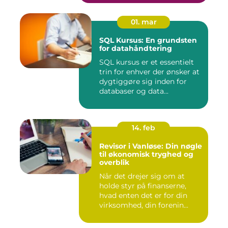
01. mar
SQL Kursus: En grundsten
for datahåndtering
SQL kursus er et essentielt
trin for enhver der ønsker at
dygtiggøre sig inden for
databaser og data...
14. feb
Revisor i Vanløse: Din nøgle
til økonomisk tryghed og
overblik
Når det drejer sig om at
holde styr på finanserne,
hvad enten det er for din
virksomhed, din forenin...