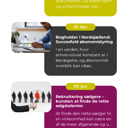
dokumenter. De fleste hjem
og virksomheder har
værdier,...
01. dec
Bogholder i Nordsjælland:
Succesfuld økonomistyring
I en verden, hvor
erhvervslivet konstant er i
bevægelse, og økonomisk
overblik kan v&ae...
07. jun
Rekruttering sælgere –
kunsten at finde de rette
salgstalenter
At finde den rette sælger til
en virksomhed kan være en
af de mest afgørende og u...