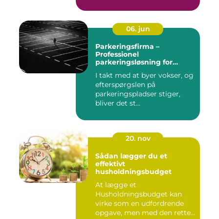
06. jun
Parkeringsfirma –
Professionel
parkeringsløsning for
virksomheder og private
I takt med at byer vokser, og
efterspørgslen på
parkeringspladser stiger,
bliver det st...
20. nov
Sådan lægger du et
effektivt
husholdningsbudget
At lægge et
Husholdningsbudget kan
virke som en udfordrende
opgave, men med den rette