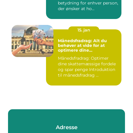
betydning for enhver person,
der ønsker at ho...
15. jan
Månedsfradrag: Alt du
behøver at vide for at
optimere dine
skattemæssige fordele
Månedsfradrag: Optimer
dine skattemæssige fordele
og spar penge Introduktion
til månedsfradrag ...
Adresse