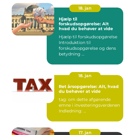
18. jan
Hjælp til
forskudsopgørelse: Alt
hvad du behøver at vide
Hjælp til forskudsopgørelse
Introduktion til
forskudsopgørelse og dens
betydning ...
18. jan
Ret årsopgørelse: Alt, hvad
du behøver at vide
tag: om dette afgørende
emne i investeringsverdenen
Indledning: ...
17. jan