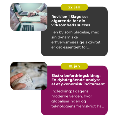
22. jan
Revision i Slagelse:
afgørende for din
virksomheds succes
I en by som Slagelse, med
sin dynamiske
erhvervsmæssige aktivitet,
er det essentielt for
virksomhede...
18. jan
Ekstra befordringsbidrag:
En dybdegående analyse
af et økonomisk incitament
Indledning: I dagens
moderne verden, hvor
globaliseringen og
teknologiens fremskridt har
åbnet nye ...