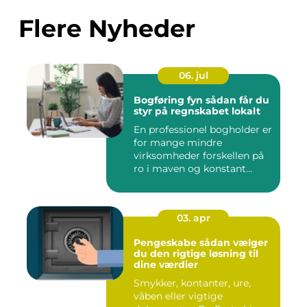
Flere Nyheder
06. jul
Bogføring fyn sådan får du
styr på regnskabet lokalt
En professionel bogholder er
for mange mindre
virksomheder forskellen på
ro i maven og konstant
beky...
03. apr
Pengeskabe sådan vælger
du den rigtige løsning til
dine værdier
Smykker, kontanter, ure,
våben eller vigtige