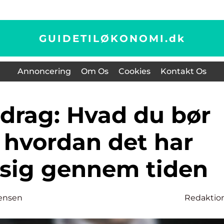
GUIDETILØKONOMI.
dk
Annoncering
Om Os
Cookies
Kontakt Os
 hvordan det har
 sig gennem tiden
ensen
Redaktio