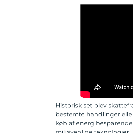
Historisk set blev skattefr
bestemte handlinger eller
køb af energibesparende u
miljøvenlige teknologier.