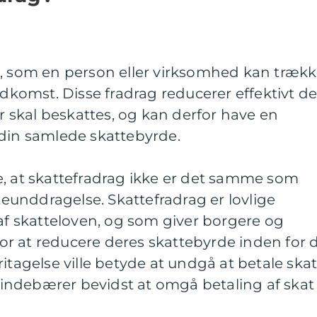
b, som en person eller virksomhed kan træk
indkomst. Disse fradrag reducerer effektivt d
skal beskattes, og kan derfor have en
 din samlede skattebyrde.
e, at skattefradrag ikke er det samme som
tteunddragelse. Skattefradrag er lovlige
 af skatteloven, og som giver borgere og
r at reducere deres skattebyrde inden for 
itagelse ville betyde at undgå at betale skat
ndebærer bevidst at omgå betaling af skat 