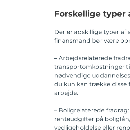
Forskellige typer 
Der er adskillige typer af
finansmand bør være op
– Arbejdsrelaterede fradr
transportomkostninger ti
nødvendige uddannelseso
du kun kan trække disse fra
arbejde.
– Boligrelaterede fradrag:
renteudgifter på boliglå
vedligeholdelse eller reno