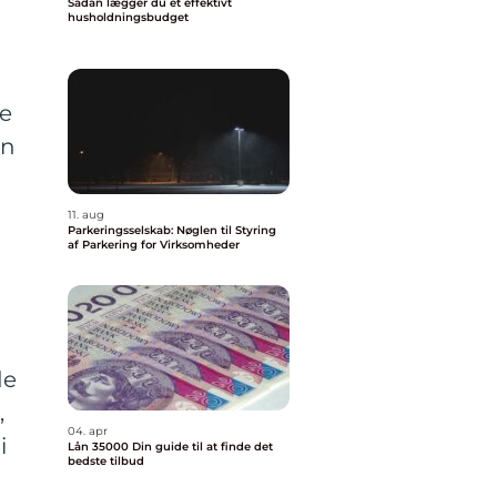
Sådan lægger du et effektivt
husholdningsbudget
ke
en
11. aug
Parkeringsselskab: Nøglen til Styring
af Parkering for Virksomheder
de
,
04. apr
i
Lån 35000 Din guide til at finde det
bedste tilbud