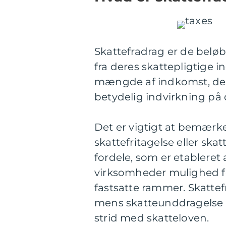
Skattefradrag er de belø
fra deres skattepligtige 
mængde af indkomst, der 
betydelig indvirkning på
Det er vigtigt at bemærk
skattefritagelse eller ska
fordele, som er etableret
virksomheder mulighed fo
fastsatte rammer. Skattefr
mens skatteunddragelse i
strid med skatteloven.