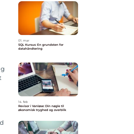
01. mar
SQL Kursus: En grundsten for
datahåndtering
og
t
14. feb
Revisor i Vanløse: Din nøgle til
økonomisk tryghed og overblik
ed