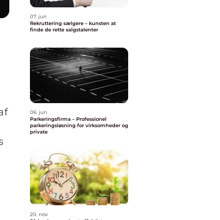
07. jun
Rekruttering sælgere – kunsten at
finde de rette salgstalenter
af
06. jun
Parkeringsfirma – Professionel
parkeringsløsning for virksomheder og
private
s
20. nov