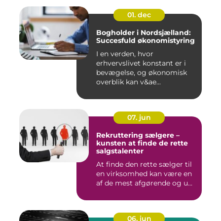
01. dec
Bogholder i Nordsjælland:
Succesfuld økonomistyring
I en verden, hvor
erhvervslivet konstant er i
bevægelse, og økonomisk
overblik kan v&ae...
07. jun
Rekruttering sælgere –
kunsten at finde de rette
salgstalenter
At finde den rette sælger til
en virksomhed kan være en
af de mest afgørende og u...
06. jun