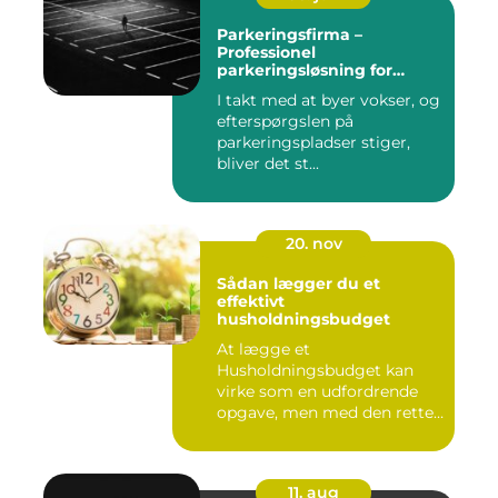
Parkeringsfirma –
Professionel
parkeringsløsning for
virksomheder og private
I takt med at byer vokser, og
efterspørgslen på
parkeringspladser stiger,
bliver det st...
20. nov
Sådan lægger du et
effektivt
husholdningsbudget
At lægge et
Husholdningsbudget kan
virke som en udfordrende
opgave, men med den rette
tilgang ...
11. aug