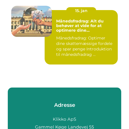
15. jan
Månedsfradrag: Alt du
behøver at vide for at
optimere dine
skattemæssige fordele
Månedsfradrag: Optimer
dine skattemæssige fordele
og spar penge Introduktion
til månedsfradrag ...
Adresse