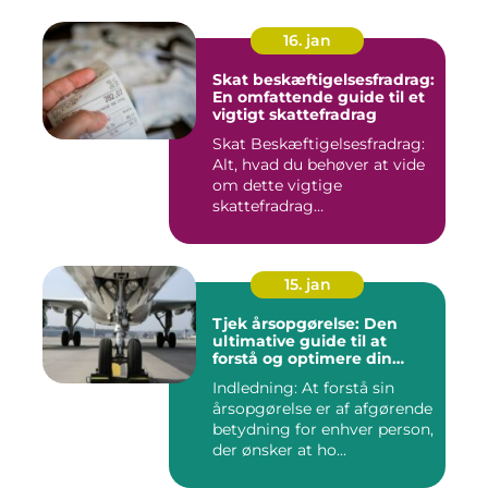
16. jan
Skat beskæftigelsesfradrag:
En omfattende guide til et
vigtigt skattefradrag
Skat Beskæftigelsesfradrag:
Alt, hvad du behøver at vide
om dette vigtige
skattefradrag
INTRODUKTIO...
15. jan
Tjek årsopgørelse: Den
ultimative guide til at
forstå og optimere din
økonomiske situation
Indledning: At forstå sin
årsopgørelse er af afgørende
betydning for enhver person,
der ønsker at ho...