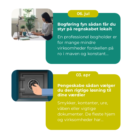
06. jul
Bogføring fyn sådan får du
styr på regnskabet lokalt
En professionel bogholder er
for mange mindre
virksomheder forskellen på
ro i maven og konstant
beky...
03. apr
Pengeskabe sådan vælger
du den rigtige løsning til
dine værdier
Smykker, kontanter, ure,
våben eller vigtige
dokumenter. De fleste hjem
og virksomheder har
værdier,...