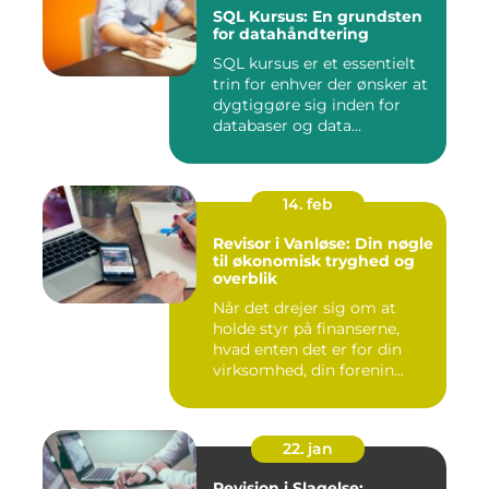
SQL Kursus: En grundsten
for datahåndtering
SQL kursus er et essentielt
trin for enhver der ønsker at
dygtiggøre sig inden for
databaser og data...
14. feb
Revisor i Vanløse: Din nøgle
til økonomisk tryghed og
overblik
Når det drejer sig om at
holde styr på finanserne,
hvad enten det er for din
virksomhed, din forenin...
22. jan
Revision i Slagelse: