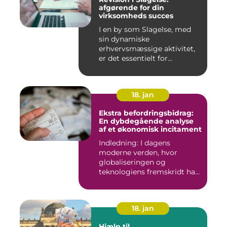
afgørende for din
virksomheds succes
I en by som Slagelse, med
sin dynamiske
erhvervsmæssige aktivitet,
er det essentielt for
virksomhede...
18. jan
Ekstra befordringsbidrag:
En dybdegående analyse
af et økonomisk incitament
Indledning: I dagens
moderne verden, hvor
globaliseringen og
teknologiens fremskridt har
åbnet nye ...
18. jan
Hjælp til