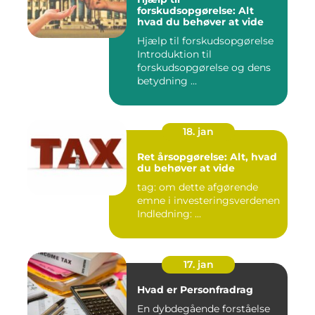
forskudsopgørelse: Alt
hvad du behøver at vide
Hjælp til forskudsopgørelse
Introduktion til
forskudsopgørelse og dens
betydning ...
18. jan
Ret årsopgørelse: Alt, hvad
du behøver at vide
tag: om dette afgørende
emne i investeringsverdenen
Indledning: ...
17. jan
Hvad er Personfradrag
En dybdegående forståelse