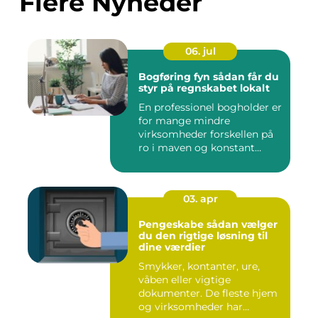
Flere Nyheder
06. jul
Bogføring fyn sådan får du
styr på regnskabet lokalt
En professionel bogholder er
for mange mindre
virksomheder forskellen på
ro i maven og konstant
beky...
03. apr
Pengeskabe sådan vælger
du den rigtige løsning til
dine værdier
Smykker, kontanter, ure,
våben eller vigtige
dokumenter. De fleste hjem
og virksomheder har