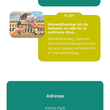
15. jan
Månedsfradrag: Alt du
behøver at vide for at
optimere dine
skattemæssige fordele
Månedsfradrag: Optimer
dine skattemæssige fordele
og spar penge Introduktion
til månedsfradrag ...
Adresse