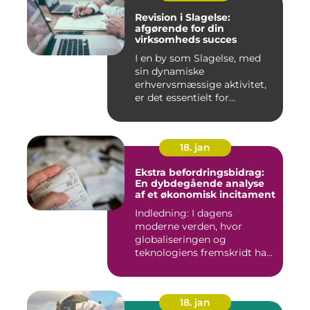
Revision i Slagelse:
afgørende for din
virksomheds succes
I en by som Slagelse, med
sin dynamiske
erhvervsmæssige aktivitet,
er det essentielt for
virksomhede...
18. jan
Ekstra befordringsbidrag:
En dybdegående analyse
af et økonomisk incitament
Indledning: I dagens
moderne verden, hvor
globaliseringen og
teknologiens fremskridt har
åbnet nye ...
18. jan