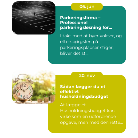
06. jun
Parkeringsfirma –
Professionel
parkeringsløsning for
virksomheder og private
I takt med at byer vokser, og
efterspørgslen på
parkeringspladser stiger,
bliver det st...
20. nov
Sådan lægger du et
effektivt
husholdningsbudget
At lægge et
Husholdningsbudget kan
virke som en udfordrende
opgave, men med den rette
tilgang ...