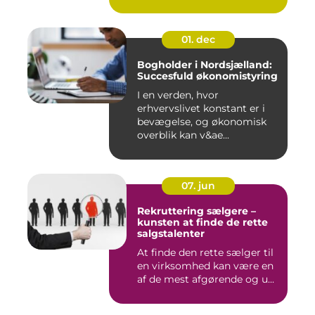
værdier,...
01. dec
Bogholder i Nordsjælland:
Succesfuld økonomistyring
I en verden, hvor
erhvervslivet konstant er i
bevægelse, og økonomisk
overblik kan v&ae...
07. jun
Rekruttering sælgere –
kunsten at finde de rette
salgstalenter
At finde den rette sælger til
en virksomhed kan være en
af de mest afgørende og u...