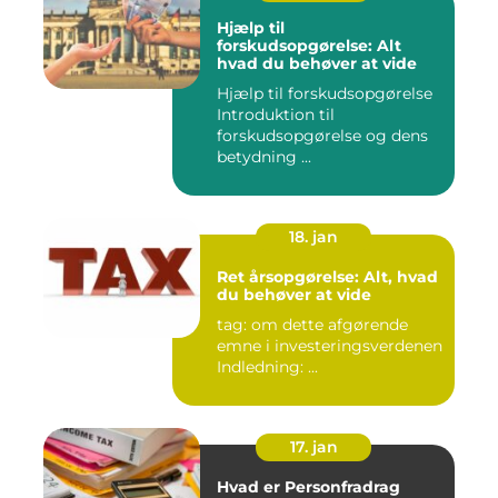
Hjælp til
forskudsopgørelse: Alt
hvad du behøver at vide
Hjælp til forskudsopgørelse
Introduktion til
forskudsopgørelse og dens
betydning ...
18. jan
Ret årsopgørelse: Alt, hvad
du behøver at vide
tag: om dette afgørende
emne i investeringsverdenen
Indledning: ...
17. jan
Hvad er Personfradrag