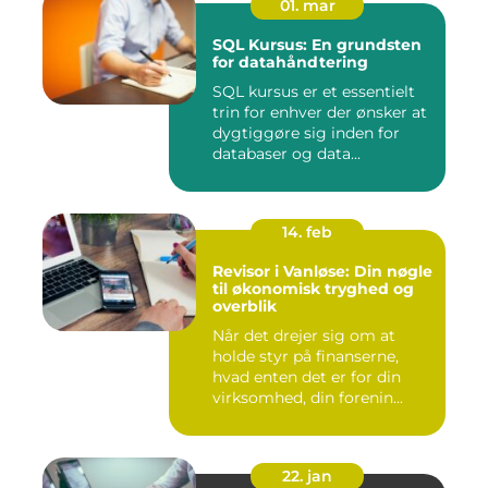
01. mar
SQL Kursus: En grundsten
for datahåndtering
SQL kursus er et essentielt
trin for enhver der ønsker at
dygtiggøre sig inden for
databaser og data...
14. feb
Revisor i Vanløse: Din nøgle
til økonomisk tryghed og
overblik
Når det drejer sig om at
holde styr på finanserne,
hvad enten det er for din
virksomhed, din forenin...
22. jan