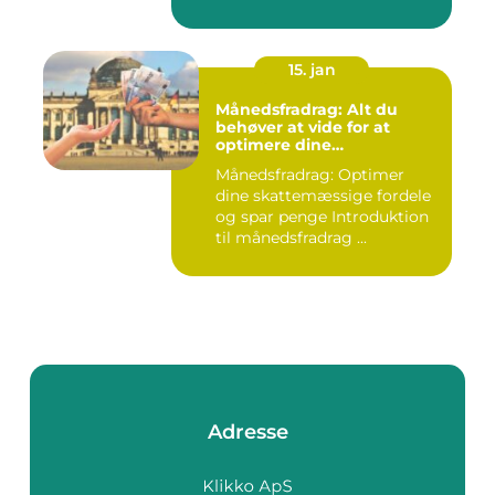
15. jan
Månedsfradrag: Alt du
behøver at vide for at
optimere dine
skattemæssige fordele
Månedsfradrag: Optimer
dine skattemæssige fordele
og spar penge Introduktion
til månedsfradrag ...
Adresse