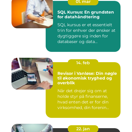
01. mar
SQL Kursus: En grundsten
for datahåndtering
SQL kursus er et essentielt
trin for enhver der ønsker at
dygtiggøre sig inden for
databaser og data...
14. feb
Revisor i Vanløse: Din nøgle
til økonomisk tryghed og
overblik
Når det drejer sig om at
holde styr på finanserne,
hvad enten det er for din
virksomhed, din forenin...
22. jan