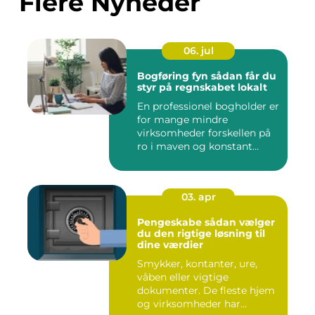
Flere Nyheder
06. jul
Bogføring fyn sådan får du
styr på regnskabet lokalt
En professionel bogholder er
for mange mindre
virksomheder forskellen på
ro i maven og konstant
beky...
03. apr
Pengeskabe sådan vælger
du den rigtige løsning til
dine værdier
Smykker, kontanter, ure,
våben eller vigtige
dokumenter. De fleste hjem
og virksomheder har