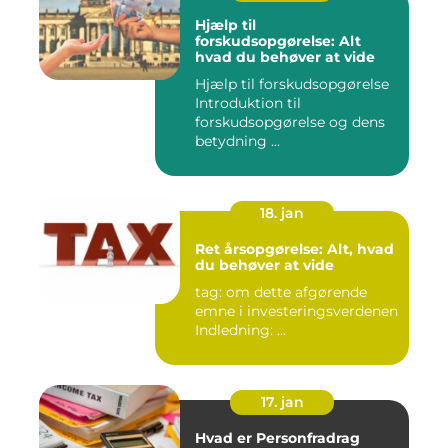
Hjælp til
forskudsopgørelse: Alt
hvad du behøver at vide
Hjælp til forskudsopgørelse
Introduktion til
forskudsopgørelse og dens
betydning ...
18. jan
Ret årsopgørelse: Alt, hvad
du behøver at vide
tag: om dette afgørende
emne i investeringsverdenen
Indledning: ...
17. jan
Hvad er Personfradrag