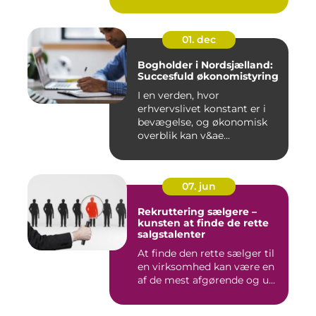
værdier,...
01. dec
Bogholder i Nordsjælland:
Succesfuld økonomistyring
I en verden, hvor
erhvervslivet konstant er i
bevægelse, og økonomisk
overblik kan v&ae...
07. jun
Rekruttering sælgere –
kunsten at finde de rette
salgstalenter
At finde den rette sælger til
en virksomhed kan være en
af de mest afgørende og u...