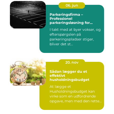
06. jun
Parkeringsfirma –
Professionel
parkeringsløsning for
virksomheder og private
I takt med at byer vokser, og
efterspørgslen på
parkeringspladser stiger,
bliver det st...
20. nov
Sådan lægger du et
effektivt
husholdningsbudget
At lægge et
Husholdningsbudget kan
virke som en udfordrende
opgave, men med den rette
tilgang ...