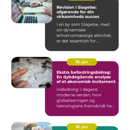
Revision i Slagelse:
afgørende for din
virksomheds succes
I en by som Slagelse, med
sin dynamiske
erhvervsmæssige aktivitet,
er det essentielt for
virksomhede...
18. jan
Ekstra befordringsbidrag:
En dybdegående analyse
af et økonomisk incitament
Indledning: I dagens
moderne verden, hvor
globaliseringen og
teknologiens fremskridt har
åbnet nye ...
18. jan