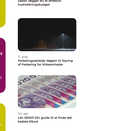
Sådan lægger du et effektivt
husholdningsbudget
at
11. aug
Parkeringsselskab: Nøglen til Styring
af Parkering for Virksomheder
e
t
04. apr
Lån 35000 Din guide til at finde det
bedste tilbud
e