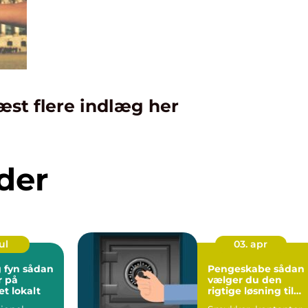
æst flere indlæg her
der
ul
03. apr
 sådan
Pengeskabe sådan
r på
vælger du den
t lokalt
rigtige løsning til
dine værdier