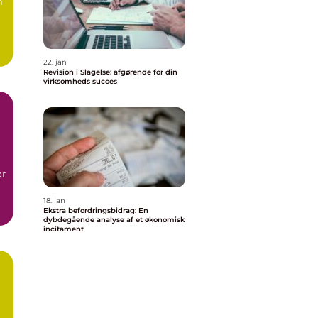
m
22. jan
Revision i Slagelse: afgørende for din
virksomheds succes
or
18. jan
Ekstra befordringsbidrag: En
dybdegående analyse af et økonomisk
incitament