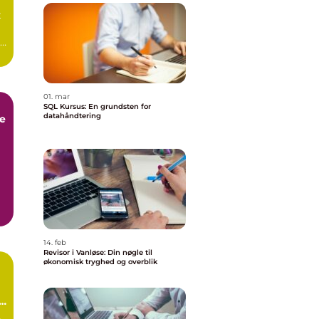
t
01. mar
SQL Kursus: En grundsten for
datahåndtering
e
14. feb
Revisor i Vanløse: Din nøgle til
økonomisk tryghed og overblik