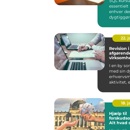
SQL kursus
essentielt 
enhver der
dygtiggør
for datab
data...
22. 
Revision i
afgørende
virksomh
I en by so
med sin d
erhvervs
aktivitet, 
essentielt 
virksomhed
18. j
Hjælp til
forskudso
Alt hvad 
at vide