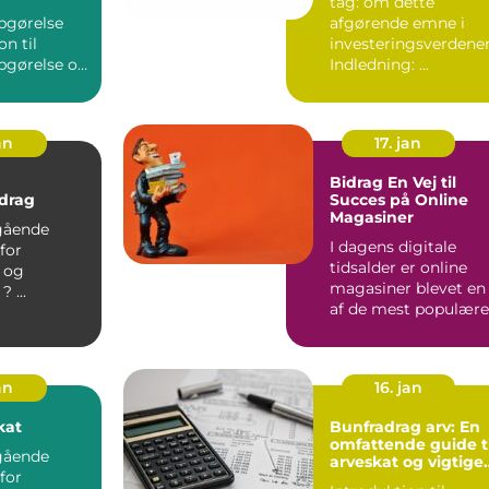
tag: om dette
pgørelse
afgørende emne i
on til
investeringsverdene
pgørelse og
Indledning: ...
dens betydning ...
an
17. jan
Bidrag En Vej til
drag
Succes på Online
Magasiner
gående
I dagens digitale
 for
tidsalder er online
r og
magasiner blevet en
finansfolk. ? ...
af de mest populære
og tilgængelige
platfo...
an
16. jan
kat
Bunfradrag arv: En
omfattende guide ti
gående
arveskat og vigtige
 for
overvejelser for