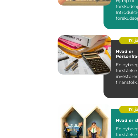
Hjælp til
forskudso
Introdukti
forskudso
17. j
Hvad er
Personfra
En dybde
forståelse
investore
17. j
Hvad er s
En dybde
forståelse