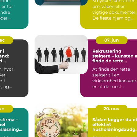
ionel
Smykker, kontanter,
er for
ure, våben eller
ndre
vigtige dokumenter.
eder
De fleste hjem og
på ro i
virksomheder har
 konstant
værdier,...
dec
07. jun
 i
Rekruttering
and:
sælgere – kunsten 
d
finde de rette
tyring
salgstalenter
n, hvor
At finde den rette
vet
sælger til en
r i
virksomhed kan vær
, og
en af de mest
 overblik
afgørende og u...
jun
20. nov
sfirma –
Sådan lægger du e
nel
effektivt
sløsning
husholdningsbudg
omheder og
t