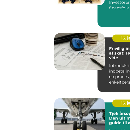
Investore
finansfolk ? En
omfattend
investorer 
16. j
Frivillig 
af skat: 
vide
Introduktion Friv
indbetalin
en proces,
enkeltpers
virksomhed
15. j
Tjek årso
Den ultim
guide til 
optimere 