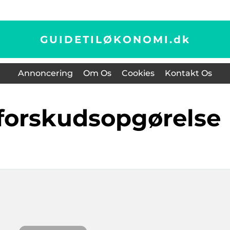
GUIDETILØKONOMI.
dk
Annoncering
Om Os
Cookies
Kontakt Os
l forskudsopgørelse