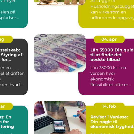
 at byer
At lægge et
Husholdningsbudge
gslen på
kan virke som en
spladser
udfordrende opgave,
er det st...
men med den rette
tilgang ...
aug
04. apr
sselskab:
Lån 35000 Din guide
 Styring af
til at finde det
 for
bedste tilbud
eder
er en
Lån 35000 kr i en
el af driften
verden hvor
e
økonomisk
der, hvad
fleksibilitet ofte er
drejer sig
nøglen til at realiser
.
personlige pro...
mar
14. feb
s: En
Revisor i Vanløse:
 for
Din nøgle til
tering
økonomisk tryghed
og overblik