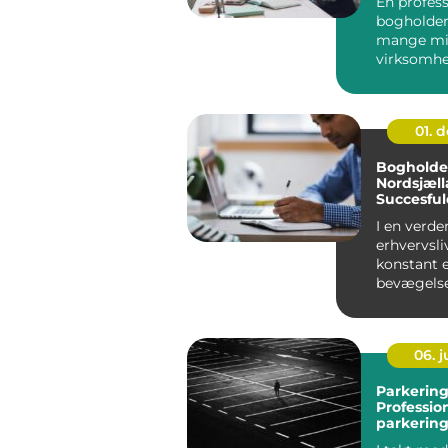
En profess
bogholder 
mange mi
virksomh
forskellen 
maven og
beky...
01. 
Bogholder
Nordsjæll
Succesful
økonomis
I en verde
erhvervsli
konstant e
bevægelse
økonomisk
kan v&ae...
06. 
Parkering
Professio
parkering
for virks