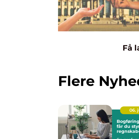
Få l
Flere Nyhe
06. j
Bogføring fyn
får du sty
regnskabe