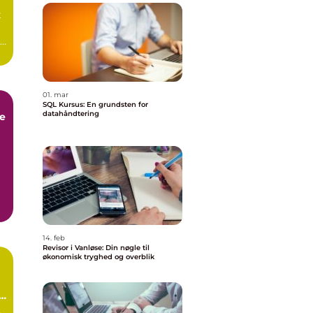
t
01. mar
SQL Kursus: En grundsten for
datahåndtering
e
14. feb
Revisor i Vanløse: Din nøgle til
økonomisk tryghed og overblik