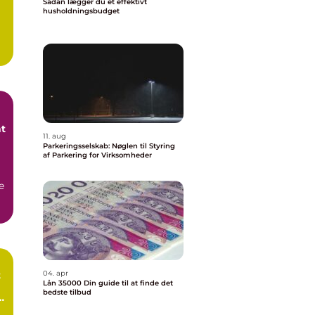
Sådan lægger du et effektivt
husholdningsbudget
at
11. aug
Parkeringsselskab: Nøglen til Styring
af Parkering for Virksomheder
e
t
04. apr
Lån 35000 Din guide til at finde det
bedste tilbud
e