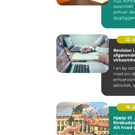
SQL kursus
essentielt 
enhver der
dygtiggør
for datab
data...
22. 
Revision i
afgørende
virksomh
I en by so
med sin d
erhvervs
aktivitet, 
essentielt 
virksomhed
18. j
Hjælp til
forskudso
Alt hvad 
at vide