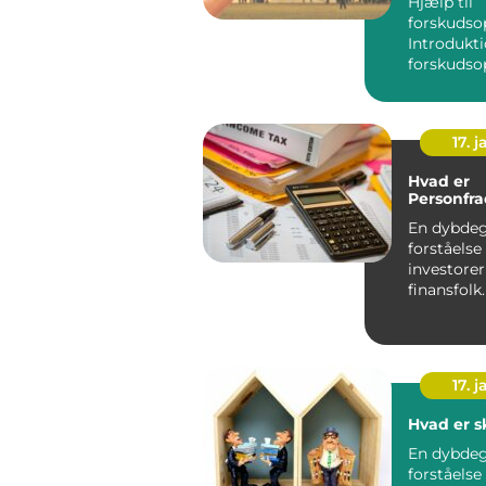
Hjælp til
forskudso
Introdukti
forskudso
17. j
Hvad er
Personfra
En dybde
forståelse
investore
17. j
Hvad er s
En dybde
forståelse