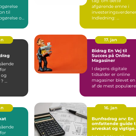
tag: om dette
pgørelse
afgørende emne i
on til
investeringsverdene
pgørelse og
Indledning: ...
dens betydning ...
an
17. jan
Bidrag En Vej til
drag
Succes på Online
Magasiner
gående
I dagens digitale
 for
tidsalder er online
r og
magasiner blevet en
finansfolk. ? ...
af de mest populære
og tilgængelige
platfo...
an
16. jan
kat
Bunfradrag arv: En
omfattende guide ti
gående
arveskat og vigtige
 for
overvejelser for