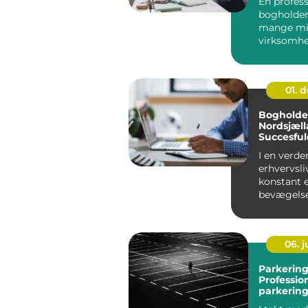
En profess
bogholder 
mange mi
virksomh
forskellen 
maven og
beky...
01. 
Bogholder
Nordsjæll
Succesful
økonomis
I en verde
erhvervsli
konstant e
bevægelse
økonomisk
kan v&ae...
06. 
Parkering
Professio
parkering
for virks