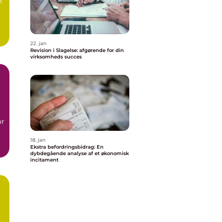
m
22. jan
Revision i Slagelse: afgørende for din
virksomheds succes
or
18. jan
Ekstra befordringsbidrag: En
dybdegående analyse af et økonomisk
incitament