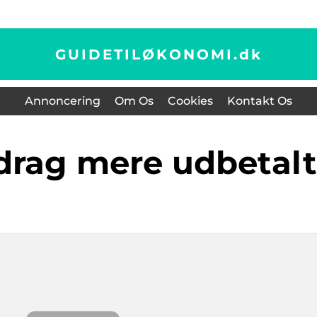
GUIDETILØKONOMI.
dk
Annoncering
Om Os
Cookies
Kontakt Os
radrag mere udbetalt