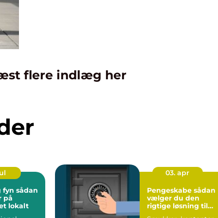
æst flere indlæg her
der
ul
03. apr
 sådan
Pengeskabe sådan
r på
vælger du den
t lokalt
rigtige løsning til
dine værdier