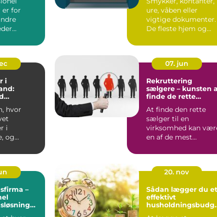
ionel
Smykker, kontanter,
er for
ure, våben eller
ndre
vigtige dokumenter.
eder
De fleste hjem og
på ro i
virksomheder har
 konstant
værdier,...
dec
07. jun
 i
Rekruttering
and:
sælgere – kunsten 
d
finde de rette
tyring
salgstalenter
n, hvor
At finde den rette
vet
sælger til en
r i
virksomhed kan vær
, og
en af de mest
 overblik
afgørende og u...
jun
20. nov
sfirma –
Sådan lægger du e
nel
effektivt
sløsning
husholdningsbudg
omheder og
t