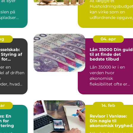
 at byer
At lægge et
Husholdningsbudge
gslen på
kan virke som en
spladser
udfordrende opgave,
er det st...
men med den rette
tilgang ...
aug
04. apr
sselskab:
Lån 35000 Din guide
 Styring af
til at finde det
 for
bedste tilbud
eder
er en
Lån 35000 kr i en
el af driften
verden hvor
e
økonomisk
der, hvad
fleksibilitet ofte er
drejer sig
nøglen til at realiser
.
personlige pro...
mar
14. feb
s: En
Revisor i Vanløse:
 for
Din nøgle til
tering
økonomisk tryghed
og overblik