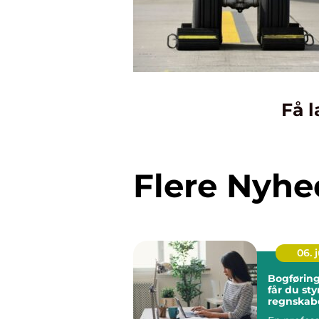
Få l
Flere Nyhe
06. j
Bogføring fyn
får du sty
regnskabe