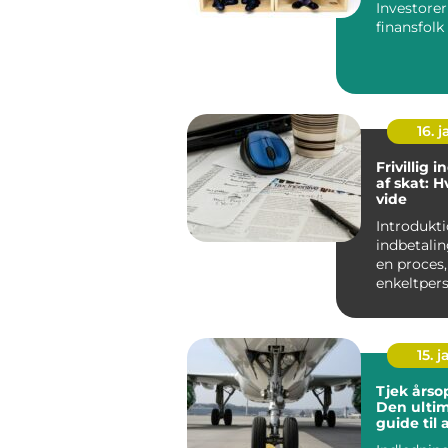
Investore
finansfolk ? En
omfattend
investorer 
16. j
Frivillig 
af skat: 
vide
Introduktion Friv
indbetalin
en proces,
enkeltpers
virksomhed
15. j
Tjek årso
Den ultim
guide til 
optimere 