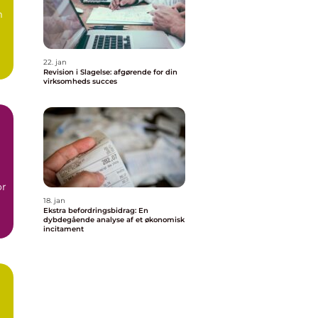
m
22. jan
Revision i Slagelse: afgørende for din
virksomheds succes
or
18. jan
Ekstra befordringsbidrag: En
dybdegående analyse af et økonomisk
incitament