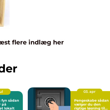
æst flere indlæg her
der
ul
03. apr
 sådan
Pengeskabe sådan
r på
vælger du den
t lokalt
rigtige løsning til