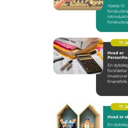
at vide
Hjælp til
forskudso
Introdukti
forskudso
17. j
Hvad er
Personfra
En dybde
forståelse
investore
17. j
Hvad er s
En dybde