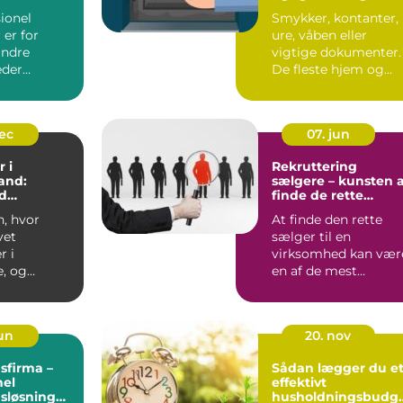
dine værdier
ionel
Smykker, kontanter,
er for
ure, våben eller
ndre
vigtige dokumenter.
eder
De fleste hjem og
på ro i
virksomheder har
 konstant
værdier,...
dec
07. jun
 i
Rekruttering
and:
sælgere – kunsten 
d
finde de rette
tyring
salgstalenter
n, hvor
At finde den rette
vet
sælger til en
r i
virksomhed kan vær
, og
en af de mest
 overblik
afgørende og u...
jun
20. nov
sfirma –
Sådan lægger du e
nel
effektivt
sløsning
husholdningsbudg