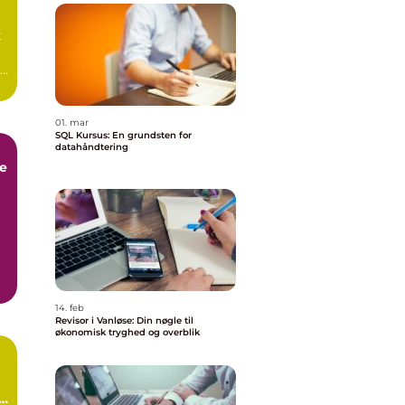
t
01. mar
SQL Kursus: En grundsten for
datahåndtering
e
14. feb
Revisor i Vanløse: Din nøgle til
økonomisk tryghed og overblik