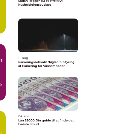
Sådan lægger du et effektivt
husholdningsbudget
11. aug
at
Parkeringsselskab: Nøglen til Styring
af Parkering for Virksomheder
e
04. apr
Lån 35000 Din guide til at finde det
t
bedste tilbud
e