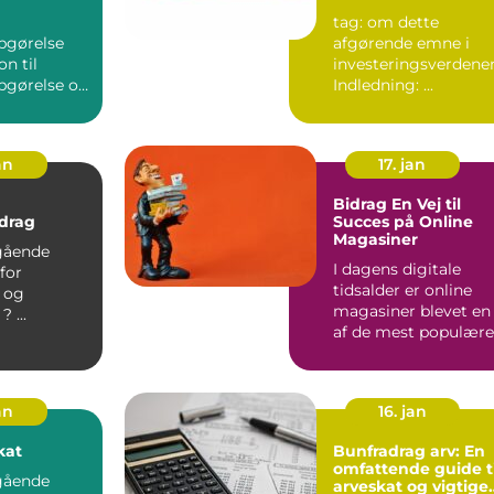
tag: om dette
pgørelse
afgørende emne i
on til
investeringsverdene
pgørelse og
Indledning: ...
dens betydning ...
an
17. jan
Bidrag En Vej til
drag
Succes på Online
Magasiner
gående
I dagens digitale
 for
tidsalder er online
r og
magasiner blevet en
finansfolk. ? ...
af de mest populære
og tilgængelige
platfo...
an
16. jan
kat
Bunfradrag arv: En
omfattende guide ti
gående
arveskat og vigtige