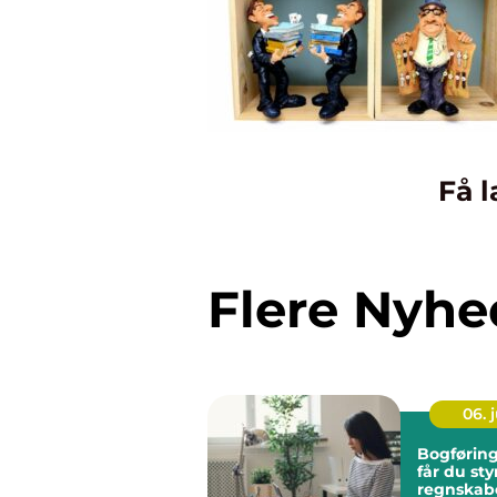
Få l
Flere Nyhe
06. j
Bogføring fyn
får du sty
regnskabe