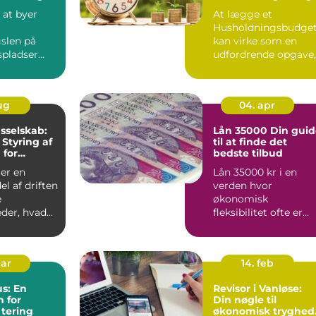
omheder og
t
 at byer
At lægge et
Husholdningsbudge
gslen på
kan virke som en
spladser
udfordrende opgave,
er det st...
men med den rette
tilgang ...
aug
04. apr
sselskab:
Lån 35000 Din guide
 Styring af
til at finde det
 for
bedste tilbud
eder
er en
Lån 35000 kr i en
el af driften
verden hvor
e
økonomisk
der, hvad
fleksibilitet ofte er
drejer sig
nøglen til at realiser
.
personlige pro...
mar
14. feb
s: En
Revisor i Vanløse:
 for
Din nøgle til
tering
økonomisk tryghed