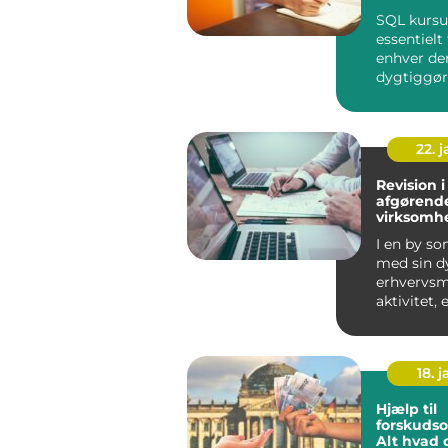
SQL kursus
essentielt 
enhver der
dygtiggør
for datab
data...
22. 
Revision i
afgørende
virksomh
I en by so
med sin d
erhvervs
aktivitet, 
essentielt 
virksomhed
18. j
Hjælp til
forskudso
Alt hvad 