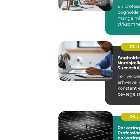
En profess
bogholder 
mange mi
virksomh
forskellen 
maven og
beky...
01. 
Bogholder
Nordsjæll
Succesful
økonomis
I en verde
erhvervsli
konstant e
bevægelse
økonomisk
kan v&ae...
06. 
Parkering
Professio
parkering