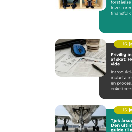
forståelse
Investore
finansfolk ? En
omfattend
investorer 
16. j
Frivillig 
af skat: 
vide
Introduktion Friv
indbetalin
en proces,
enkeltpers
virksomhed
15. j
Tjek årso
Den ultim
guide til 