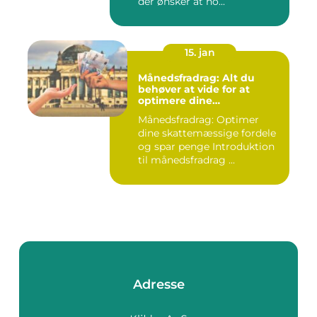
der ønsker at ho...
15. jan
Månedsfradrag: Alt du
behøver at vide for at
optimere dine
skattemæssige fordele
Månedsfradrag: Optimer
dine skattemæssige fordele
og spar penge Introduktion
til månedsfradrag ...
Adresse