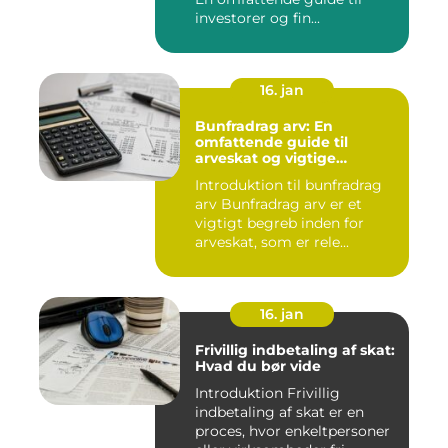
investorer og fin...
16. jan
Bunfradrag arv: En
omfattende guide til
arveskat og vigtige
overvejelser for investorer
Introduktion til bunfradrag
og finansfolk
arv Bunfradrag arv er et
vigtigt begreb inden for
arveskat, som er rele...
16. jan
Frivillig indbetaling af skat:
Hvad du bør vide
Introduktion Frivillig
indbetaling af skat er en
proces, hvor enkeltpersoner