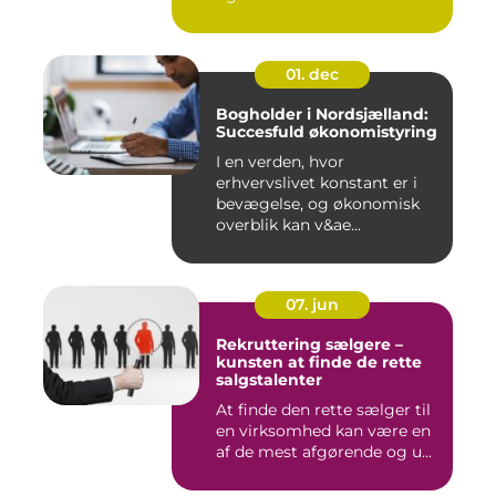
værdier,...
01. dec
Bogholder i Nordsjælland:
Succesfuld økonomistyring
I en verden, hvor
erhvervslivet konstant er i
bevægelse, og økonomisk
overblik kan v&ae...
07. jun
Rekruttering sælgere –
kunsten at finde de rette
salgstalenter
At finde den rette sælger til
en virksomhed kan være en
af de mest afgørende og u...