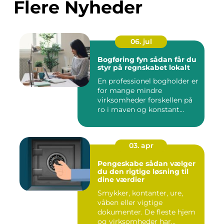
Flere Nyheder
06. jul
Bogføring fyn sådan får du
styr på regnskabet lokalt
En professionel bogholder er
for mange mindre
virksomheder forskellen på
ro i maven og konstant
beky...
03. apr
Pengeskabe sådan vælger
du den rigtige løsning til
dine værdier
Smykker, kontanter, ure,
våben eller vigtige
dokumenter. De fleste hjem
og virksomheder har