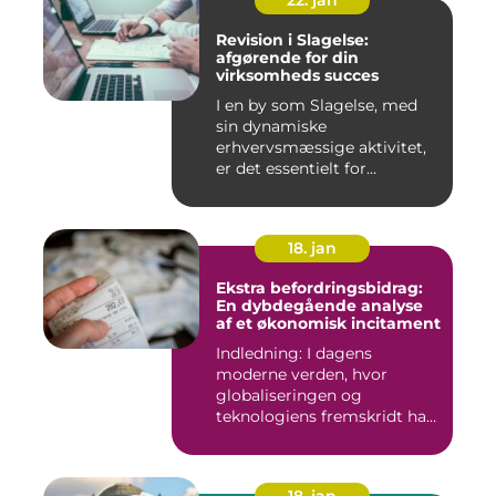
22. jan
Revision i Slagelse:
afgørende for din
virksomheds succes
I en by som Slagelse, med
sin dynamiske
erhvervsmæssige aktivitet,
er det essentielt for
virksomhede...
18. jan
Ekstra befordringsbidrag:
En dybdegående analyse
af et økonomisk incitament
Indledning: I dagens
moderne verden, hvor
globaliseringen og
teknologiens fremskridt har
åbnet nye ...