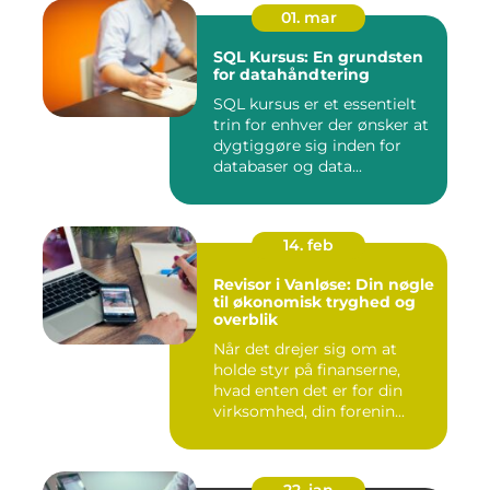
01. mar
SQL Kursus: En grundsten
for datahåndtering
SQL kursus er et essentielt
trin for enhver der ønsker at
dygtiggøre sig inden for
databaser og data...
14. feb
Revisor i Vanløse: Din nøgle
til økonomisk tryghed og
overblik
Når det drejer sig om at
holde styr på finanserne,
hvad enten det er for din
virksomhed, din forenin...