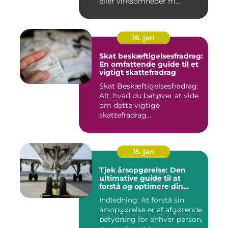
eller virksomheder fri...
16. jan
Skat beskæftigelsesfradrag:
En omfattende guide til et
vigtigt skattefradrag
Skat Beskæftigelsesfradrag:
Alt, hvad du behøver at vide
om dette vigtige
skattefradrag
INTRODUKTIO...
15. jan
Tjek årsopgørelse: Den
ultimative guide til at
forstå og optimere din
økonomiske situation
Indledning: At forstå sin
årsopgørelse er af afgørende
betydning for enhver person,