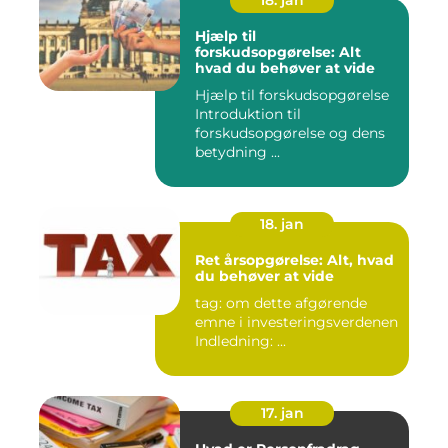
18. jan
Hjælp til
forskudsopgørelse: Alt
hvad du behøver at vide
Hjælp til forskudsopgørelse
Introduktion til
forskudsopgørelse og dens
betydning ...
18. jan
Ret årsopgørelse: Alt, hvad
du behøver at vide
tag: om dette afgørende
emne i investeringsverdenen
Indledning: ...
17. jan