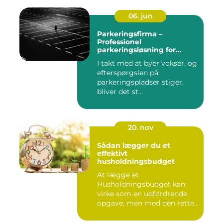
06. jun
Parkeringsfirma –
Professionel
parkeringsløsning for
virksomheder og private
I takt med at byer vokser, og
efterspørgslen på
parkeringspladser stiger,
bliver det st...
20. nov
Sådan lægger du et
effektivt
husholdningsbudget
At lægge et
Husholdningsbudget kan
virke som en udfordrende
opgave, men med den rette
tilgang ...