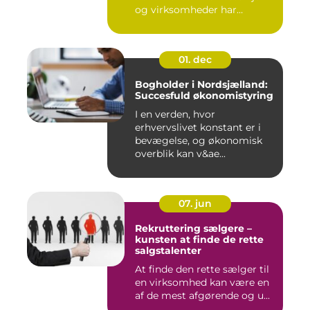
og virksomheder har
værdier,...
01. dec
Bogholder i Nordsjælland:
Succesfuld økonomistyring
I en verden, hvor
erhvervslivet konstant er i
bevægelse, og økonomisk
overblik kan v&ae...
07. jun
Rekruttering sælgere –
kunsten at finde de rette
salgstalenter
At finde den rette sælger til
en virksomhed kan være en
af de mest afgørende og u...