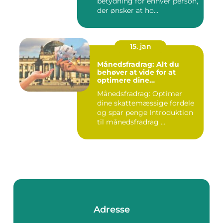
betydning for enhver person,
der ønsker at ho...
15. jan
Månedsfradrag: Alt du
behøver at vide for at
optimere dine
skattemæssige fordele
Månedsfradrag: Optimer
dine skattemæssige fordele
og spar penge Introduktion
til månedsfradrag ...
Adresse