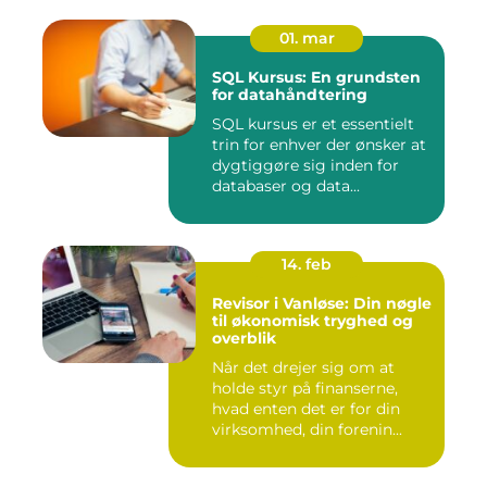
01. mar
SQL Kursus: En grundsten
for datahåndtering
SQL kursus er et essentielt
trin for enhver der ønsker at
dygtiggøre sig inden for
databaser og data...
14. feb
Revisor i Vanløse: Din nøgle
til økonomisk tryghed og
overblik
Når det drejer sig om at
holde styr på finanserne,
hvad enten det er for din
virksomhed, din forenin...