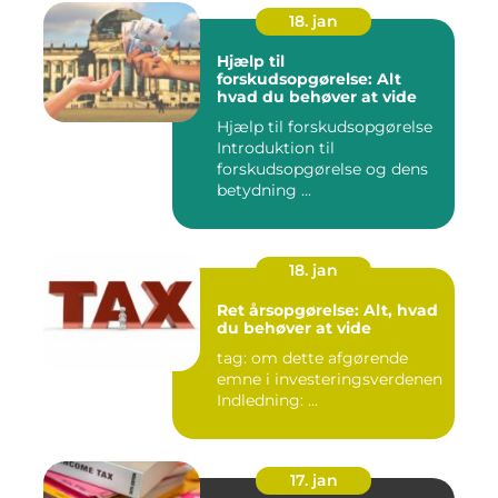
18. jan
Hjælp til
forskudsopgørelse: Alt
hvad du behøver at vide
Hjælp til forskudsopgørelse
Introduktion til
forskudsopgørelse og dens
betydning ...
18. jan
Ret årsopgørelse: Alt, hvad
du behøver at vide
tag: om dette afgørende
emne i investeringsverdenen
Indledning: ...
17. jan