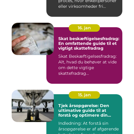
proces, hvor enkeltpersoner
eller virksomheder fri...
16. jan
Skat beskæftigelsesfradrag:
En omfattende guide til et
vigtigt skattefradrag
Skat Beskæftigelsesfradrag:
Alt, hvad du behøver at vide
om dette vigtige
skattefradrag
INTRODUKTIO...
15. jan
Tjek årsopgørelse: Den
ultimative guide til at
forstå og optimere din
økonomiske situation
Indledning: At forstå sin
årsopgørelse er af afgørende