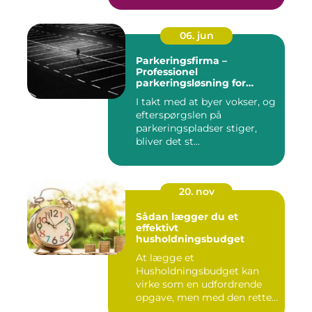
06. jun
Parkeringsfirma –
Professionel
parkeringsløsning for
virksomheder og private
I takt med at byer vokser, og
efterspørgslen på
parkeringspladser stiger,
bliver det st...
20. nov
Sådan lægger du et
effektivt
husholdningsbudget
At lægge et
Husholdningsbudget kan
virke som en udfordrende
opgave, men med den rette
tilgang ...