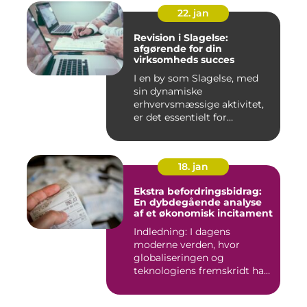
22. jan
Revision i Slagelse:
afgørende for din
virksomheds succes
I en by som Slagelse, med
sin dynamiske
erhvervsmæssige aktivitet,
er det essentielt for
virksomhede...
18. jan
Ekstra befordringsbidrag:
En dybdegående analyse
af et økonomisk incitament
Indledning: I dagens
moderne verden, hvor
globaliseringen og
teknologiens fremskridt har
åbnet nye ...