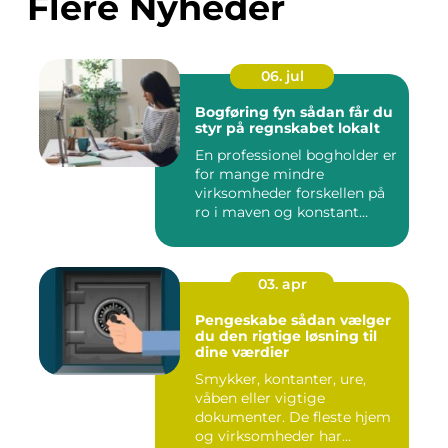
Flere Nyheder
06. jul
Bogføring fyn sådan får du
styr på regnskabet lokalt
En professionel bogholder er
for mange mindre
virksomheder forskellen på
ro i maven og konstant
beky...
03. apr
Pengeskabe sådan vælger
du den rigtige løsning til
dine værdier
Smykker, kontanter, ure,
våben eller vigtige
dokumenter. De fleste hjem
og virksomheder har