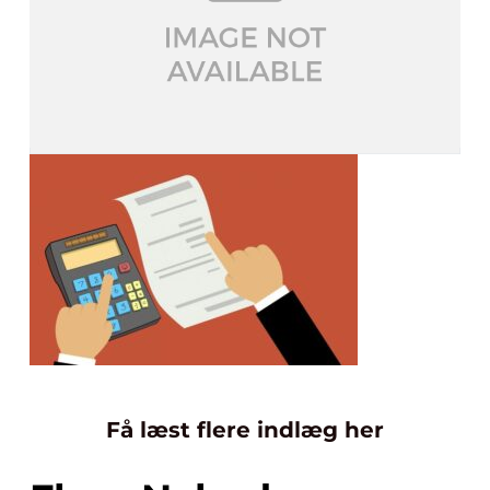
Få læst flere indlæg her