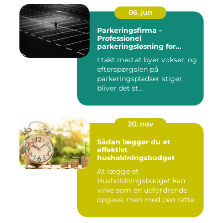
06. jun
Parkeringsfirma –
Professionel
parkeringsløsning for
virksomheder og private
I takt med at byer vokser, og
efterspørgslen på
parkeringspladser stiger,
bliver det st...
20. nov
Sådan lægger du et
effektivt
husholdningsbudget
At lægge et
Husholdningsbudget kan
virke som en udfordrende
opgave, men med den rette
tilgang ...