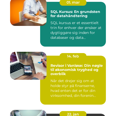
01. mar
SQL Kursus: En grundsten
for datahåndtering
SQL kursus er et essentielt
trin for enhver der ønsker at
dygtiggøre sig inden for
databaser og data...
14. feb
Revisor i Vanløse: Din nøgle
til økonomisk tryghed og
overblik
Når det drejer sig om at
holde styr på finanserne,
hvad enten det er for din
virksomhed, din forenin...
22. jan