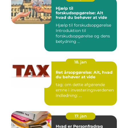
Hjælp til
forskudsopgørelse: Alt
hvad du behøver at vide
Hjælp til forskudsopgørelse
Introduktion til
forskudsopgørelse og dens
betydning ...
18. jan
Ret årsopgørelse: Alt, hvad
du behøver at vide
tag: om dette afgørende
emne i investeringsverdenen
Indledning: ...
17. jan
Hvad er Personfradrag