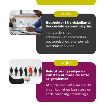
værdier,...
01. dec
Bogholder i Nordsjælland:
Succesfuld økonomistyring
I en verden, hvor
erhvervslivet konstant er i
bevægelse, og økonomisk
overblik kan v&ae...
07. jun
Rekruttering sælgere –
kunsten at finde de rette
salgstalenter
At finde den rette sælger til
en virksomhed kan være en
af de mest afgørende og u...