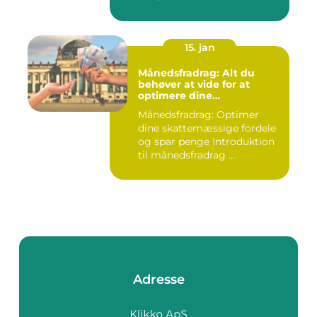
15. jan
Månedsfradrag: Alt du
behøver at vide for at
optimere dine
skattemæssige fordele
Månedsfradrag: Optimer
dine skattemæssige fordele
og spar penge Introduktion
til månedsfradrag ...
Adresse