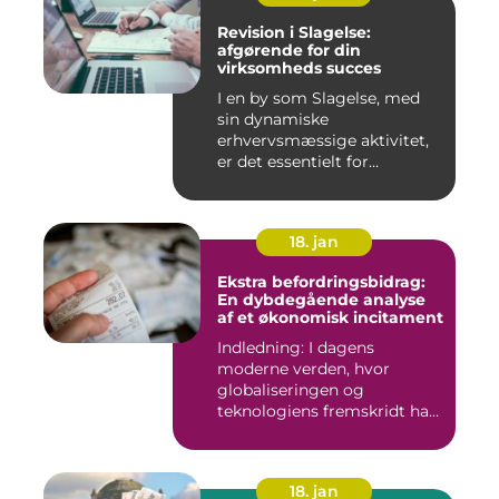
Revision i Slagelse:
afgørende for din
virksomheds succes
I en by som Slagelse, med
sin dynamiske
erhvervsmæssige aktivitet,
er det essentielt for
virksomhede...
18. jan
Ekstra befordringsbidrag:
En dybdegående analyse
af et økonomisk incitament
Indledning: I dagens
moderne verden, hvor
globaliseringen og
teknologiens fremskridt har
åbnet nye ...
18. jan