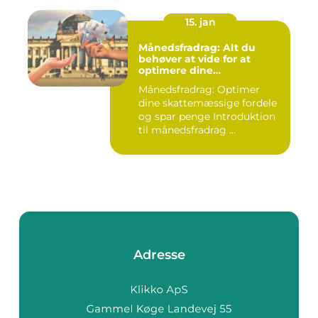
15. jan
Månedsfradrag: Alt du
behøver at vide for at
optimere dine
skattemæssige fordele
Månedsfradrag: Optimer
dine skattemæssige fordele
og spar penge Introduktion
til månedsfradrag ...
Adresse