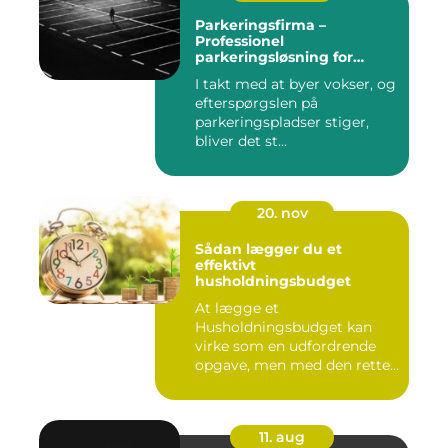
Parkeringsfirma –
Professionel
parkeringsløsning for
virksomheder og private
I takt med at byer vokser, og
efterspørgslen på
parkeringspladser stiger,
bliver det st...
20. nov
Sådan lægger du et
effektivt
husholdningsbudget
At lægge et
Husholdningsbudget kan
virke som en udfordrende
opgave, men med den rette
tilgang ...
11. aug