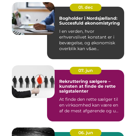
01. dec
Bogholder i Nordsjælland:
Succesfuld økonomistyring
I en verden, hvor
erhvervslivet konstant er i
bevægelse, og økonomisk
overblik kan v&ae...
07. jun
Rekruttering sælgere –
kunsten at finde de rette
salgstalenter
At finde den rette sælger til
en virksomhed kan være en
af de mest afgørende og u...
06. jun