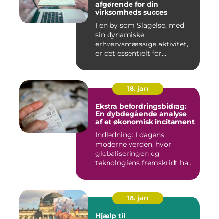
afgørende for din
virksomheds succes
I en by som Slagelse, med
sin dynamiske
erhvervsmæssige aktivitet,
er det essentielt for
virksomhede...
18. jan
Ekstra befordringsbidrag:
En dybdegående analyse
af et økonomisk incitament
Indledning: I dagens
moderne verden, hvor
globaliseringen og
teknologiens fremskridt har
åbnet nye ...
18. jan
Hjælp til