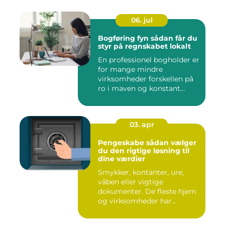
06. jul
Bogføring fyn sådan får du
styr på regnskabet lokalt
En professionel bogholder er
for mange mindre
virksomheder forskellen på
ro i maven og konstant
beky...
03. apr
Pengeskabe sådan vælger
du den rigtige løsning til
dine værdier
Smykker, kontanter, ure,
våben eller vigtige
dokumenter. De fleste hjem
og virksomheder har
værdier,...