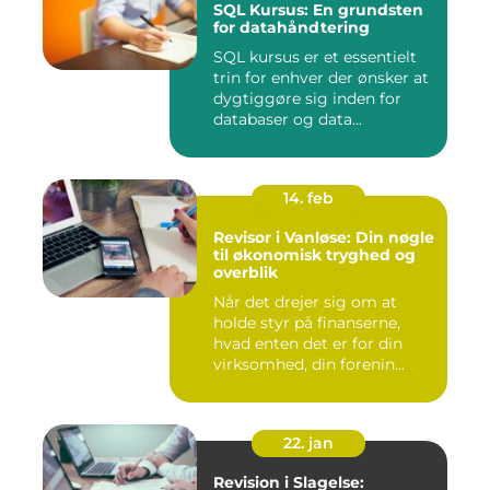
SQL Kursus: En grundsten
for datahåndtering
SQL kursus er et essentielt
trin for enhver der ønsker at
dygtiggøre sig inden for
databaser og data...
14. feb
Revisor i Vanløse: Din nøgle
til økonomisk tryghed og
overblik
Når det drejer sig om at
holde styr på finanserne,
hvad enten det er for din
virksomhed, din forenin...
22. jan
Revision i Slagelse: