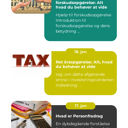
forskudsopgørelse: Alt
hvad du behøver at vide
Hjælp til forskudsopgørelse
Introduktion til
forskudsopgørelse og dens
betydning ...
18. jan
Ret årsopgørelse: Alt, hvad
du behøver at vide
tag: om dette afgørende
emne i investeringsverdenen
Indledning: ...
17. jan
Hvad er Personfradrag
En dybdegående forståelse