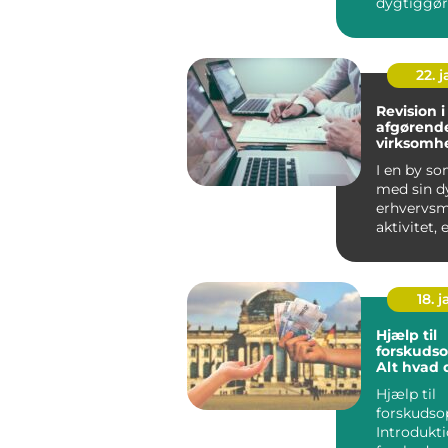
dygtiggør
for datab
data...
22. 
Revision i
afgørende
virksomh
I en by so
med sin d
erhvervs
aktivitet, 
essentielt 
virksomhed
18. j
Hjælp til
forskudso
Alt hvad 
at vide
Hjælp til
forskudso
Introdukti