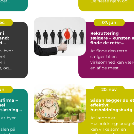
eder
De fleste hjem og
på ro i
virksomheder har
 konstant
værdier,...
dec
07. jun
 i
Rekruttering
and:
sælgere – kunsten 
d
finde de rette
tyring
salgstalenter
n, hvor
At finde den rette
vet
sælger til en
r i
virksomhed kan vær
, og
en af de mest
 overblik
afgørende og u...
jun
20. nov
sfirma –
Sådan lægger du e
nel
effektivt
sløsning
husholdningsbudg
omheder og
t
 at byer
At lægge et
Husholdningsbudge
gslen på
kan virke som en