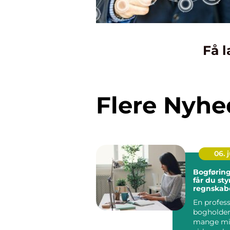
Få l
Flere Nyhe
06. j
Bogføring fyn
får du sty
regnskabe
En profess
bogholder 
mange mi