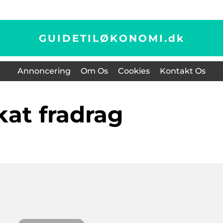
GUIDETILØKONOMI.
dk
Annoncering
Om Os
Cookies
Kontakt Os
skat fradrag