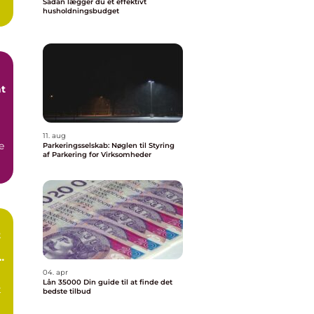
Sådan lægger du et effektivt
husholdningsbudget
at
11. aug
e
Parkeringsselskab: Nøglen til Styring
af Parkering for Virksomheder
t
e
04. apr
Lån 35000 Din guide til at finde det
t
bedste tilbud