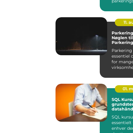
parkering
stiger, bliv
11. 
Parkering
Nøglen til
Parkering
Virksomh
Parkering 
essentiel d
for mang
virksomhe
enten det 
om at fac..
01. 
SQL Kursu
grundsten
datahånd
SQL kursus
essentielt 
enhver der