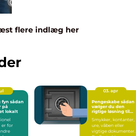
æst flere indlæg her
der
ul
03. apr
 sådan
Pengeskabe sådan
r på
vælger du den
t lokalt
rigtige løsning til
dine værdier
ionel
Smykker, kontanter,
er for
ure, våben eller
ndre
vigtige dokumenter.