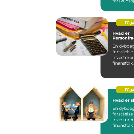
forskudso
17. j
Hvad er
Personfra
En dybde
forståelse
investore
17. j
Hvad er s
En dybde
forståelse
Investore
finansfolk ? En
omfattend