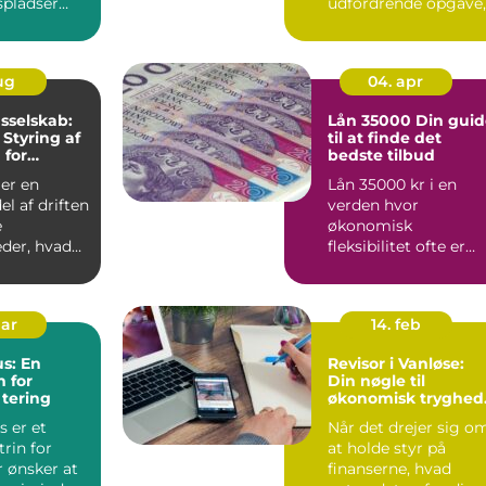
spladser
udfordrende opgave,
er det st...
men med den rette
tilgang ...
aug
04. apr
sselskab:
Lån 35000 Din guide
 Styring af
til at finde det
 for
bedste tilbud
eder
er en
Lån 35000 kr i en
el af driften
verden hvor
e
økonomisk
der, hvad
fleksibilitet ofte er
drejer sig
nøglen til at realiser
.
personlige pro...
mar
14. feb
s: En
Revisor i Vanløse:
 for
Din nøgle til
tering
økonomisk tryghed
og overblik
 er et
Når det drejer sig o
trin for
at holde styr på
 ønsker at
finanserne, hvad