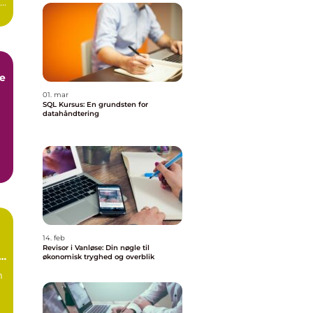
01. mar
SQL Kursus: En grundsten for
datahåndtering
e
14. feb
Revisor i Vanløse: Din nøgle til
økonomisk tryghed og overblik
m