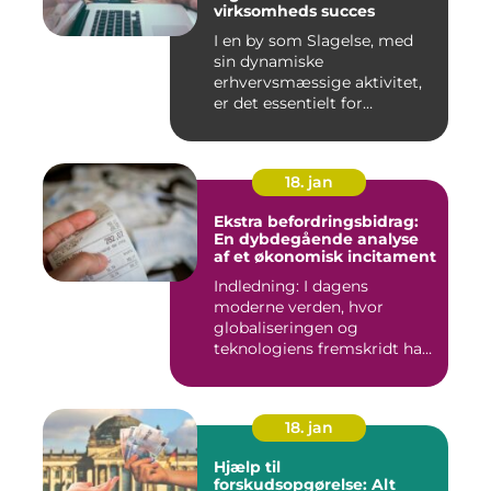
virksomheds succes
I en by som Slagelse, med
sin dynamiske
erhvervsmæssige aktivitet,
er det essentielt for
virksomhede...
18. jan
Ekstra befordringsbidrag:
En dybdegående analyse
af et økonomisk incitament
Indledning: I dagens
moderne verden, hvor
globaliseringen og
teknologiens fremskridt har
åbnet nye ...
18. jan
Hjælp til
forskudsopgørelse: Alt