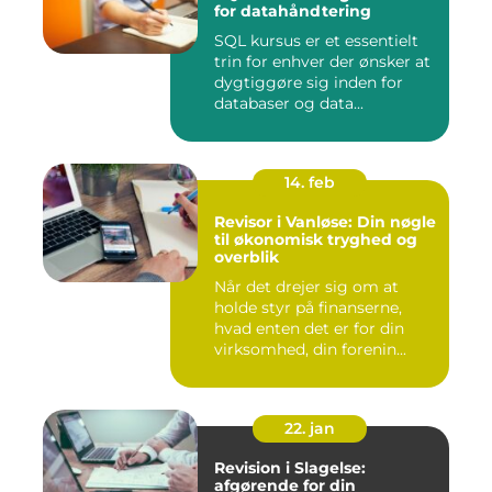
for datahåndtering
SQL kursus er et essentielt
trin for enhver der ønsker at
dygtiggøre sig inden for
databaser og data...
14. feb
Revisor i Vanløse: Din nøgle
til økonomisk tryghed og
overblik
Når det drejer sig om at
holde styr på finanserne,
hvad enten det er for din
virksomhed, din forenin...
22. jan
Revision i Slagelse:
afgørende for din