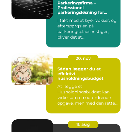
Parkeringsfirma –
Professionel
parkeringsløsning for
virksomheder og private
I takt med at byer vokser, og
efterspørgslen på
parkeringspladser stiger,
bliver det st...
20. nov
Sådan lægger du et
effektivt
husholdningsbudget
At lægge et
Husholdningsbudget kan
virke som en udfordrende
opgave, men med den rette
tilgang ...
11. aug