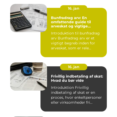
16. jan
Bunfradrag arv: En
omfattende guide til
arveskat og vigtige
overvejelser for investorer
Introduktion til bunfradrag
og finansfolk
arv Bunfradrag arv er et
vigtigt begreb inden for
arveskat, som er rele...
16. jan
Frivillig indbetaling af skat:
Hvad du bør vide
Introduktion Frivillig
indbetaling af skat er en
proces, hvor enkeltpersoner
eller virksomheder fri...