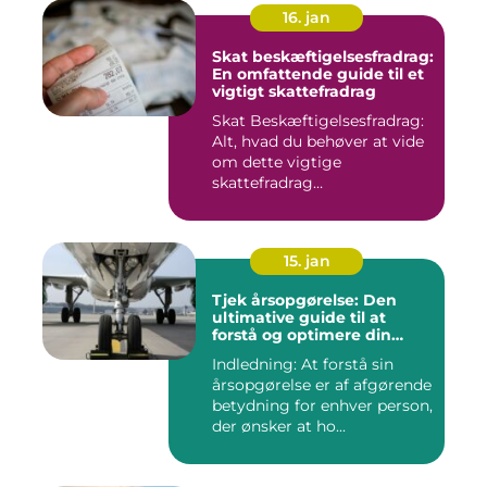
16. jan
Skat beskæftigelsesfradrag:
En omfattende guide til et
vigtigt skattefradrag
Skat Beskæftigelsesfradrag:
Alt, hvad du behøver at vide
om dette vigtige
skattefradrag
INTRODUKTIO...
15. jan
Tjek årsopgørelse: Den
ultimative guide til at
forstå og optimere din
økonomiske situation
Indledning: At forstå sin
årsopgørelse er af afgørende
betydning for enhver person,
der ønsker at ho...