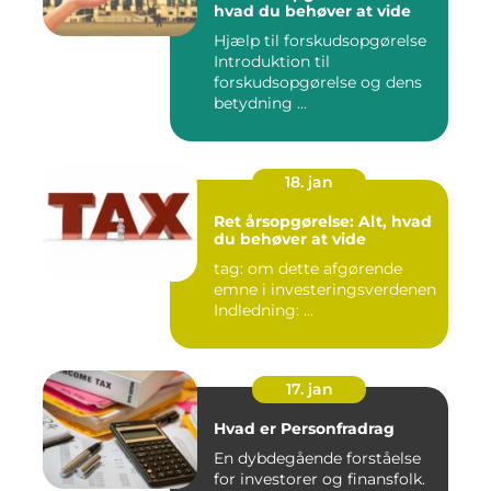
hvad du behøver at vide
Hjælp til forskudsopgørelse
Introduktion til
forskudsopgørelse og dens
betydning ...
18. jan
Ret årsopgørelse: Alt, hvad
du behøver at vide
tag: om dette afgørende
emne i investeringsverdenen
Indledning: ...
17. jan
Hvad er Personfradrag
En dybdegående forståelse
for investorer og finansfolk.