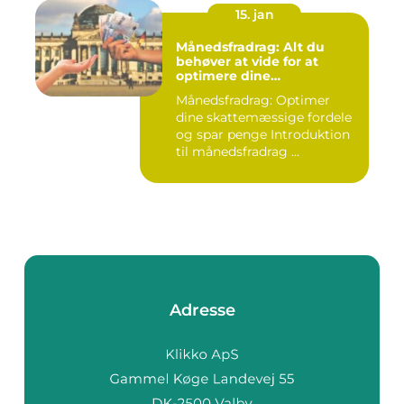
15. jan
Månedsfradrag: Alt du
behøver at vide for at
optimere dine
skattemæssige fordele
Månedsfradrag: Optimer
dine skattemæssige fordele
og spar penge Introduktion
til månedsfradrag ...
Adresse