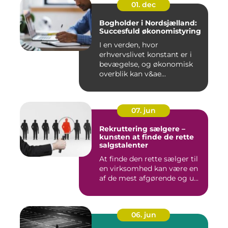
01. dec
Bogholder i Nordsjælland:
Succesfuld økonomistyring
I en verden, hvor
erhvervslivet konstant er i
bevægelse, og økonomisk
overblik kan v&ae...
07. jun
Rekruttering sælgere –
kunsten at finde de rette
salgstalenter
At finde den rette sælger til
en virksomhed kan være en
af de mest afgørende og u...
06. jun