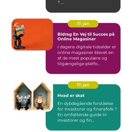
? ...
17. jan
Bidrag En Vej til Succes på
Online Magasiner
I dagens digitale tidsalder er
online magasiner blevet en
af de mest populære og
tilgængelige platfo...
17. jan
Hvad er skat
En dybdegående forståelse
for Investorer og finansfolk ?
En omfattende guide til
investorer og fin...