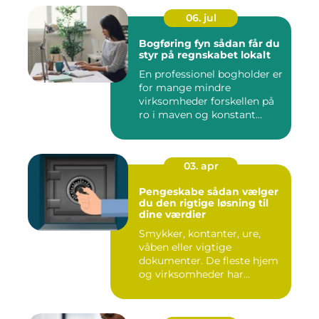
06. jul
Bogføring fyn sådan får du
styr på regnskabet lokalt
En professionel bogholder er
for mange mindre
virksomheder forskellen på
ro i maven og konstant
beky...
03. apr
Pengeskabe sådan vælger
du den rigtige løsning til
dine værdier
Smykker, kontanter, ure,
våben eller vigtige
dokumenter. De fleste hjem
og virksomheder har
værdier,...