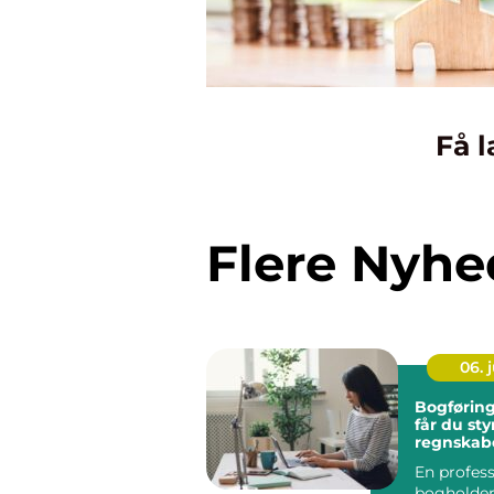
Få l
Flere Nyhe
06. j
Bogføring fyn
får du sty
regnskabe
En profess
bogholder 