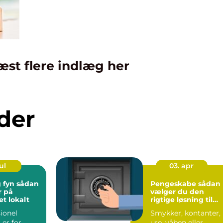
æst flere indlæg her
der
ul
03. apr
 sådan
Pengeskabe sådan
r på
vælger du den
t lokalt
rigtige løsning til
dine værdier
ionel
Smykker, kontanter,
er for
ure, våben eller