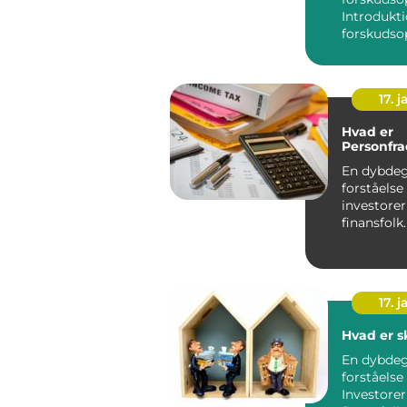
Introdukti
forskudso
17. j
Hvad er
Personfra
En dybde
forståelse
investore
17. j
Hvad er s
En dybde
forståelse
Investore