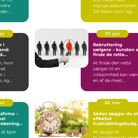
ndre
vigtige dokumenter.
eder
De fleste hjem og
på ro i
virksomheder har
 konstant
værdier,...
dec
07. jun
 i
Rekruttering
and:
sælgere – kunsten 
d
finde de rette
tyring
salgstalenter
n, hvor
At finde den rette
vet
sælger til en
r i
virksomhed kan vær
, og
en af de mest
 overblik
afgørende og u...
jun
20. nov
sfirma –
Sådan lægger du e
nel
effektivt
sløsning
husholdningsbudg
omheder og
t
 at byer
At lægge et
Husholdningsbudge