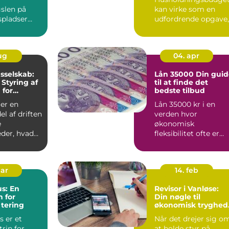
gslen på
kan virke som en
spladser
udfordrende opgave,
er det st...
men med den rette
tilgang ...
aug
04. apr
sselskab:
Lån 35000 Din guide
 Styring af
til at finde det
 for
bedste tilbud
eder
er en
Lån 35000 kr i en
el af driften
verden hvor
e
økonomisk
der, hvad
fleksibilitet ofte er
drejer sig
nøglen til at realiser
.
personlige pro...
mar
14. feb
s: En
Revisor i Vanløse:
 for
Din nøgle til
tering
økonomisk tryghed
og overblik
 er et
Når det drejer sig o
trin for
at holde styr på