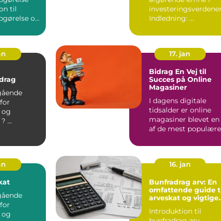
on til
investeringsverdene
pgørelse og
Indledning: ...
dens betydning ...
an
17. jan
Bidrag En Vej til
drag
Succes på Online
Magasiner
gående
I dagens digitale
 for
tidsalder er online
r og
magasiner blevet en
finansfolk. ? ...
af de mest populære
og tilgængelige
platfo...
an
16. jan
kat
Bunfradrag arv: En
omfattende guide ti
gående
arveskat og vigtige
 for
overvejelser for
Introduktion til
investorer og
r og
bunfradrag arv