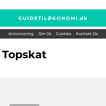
GUIDETILØKONOMI.
dk
Annoncering
Om Os
Cookies
Kontakt Os
topskat