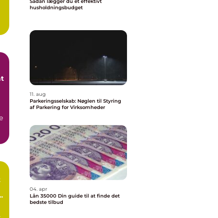
Sådan lægger du et effektivt
husholdningsbudget
at
11. aug
Parkeringsselskab: Nøglen til Styring
af Parkering for Virksomheder
e
t
04. apr
e
Lån 35000 Din guide til at finde det
bedste tilbud
t