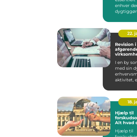
enhver der
dygtiggør
for datab
data...
22. 
Revision i
afgørende
virksomh
I en by so
med sin d
erhvervs
aktivitet, 
essentielt 
virksomhed
18. j
Hjælp til
forskudso
Alt hvad 
at vide
Hjælp til
forskudso