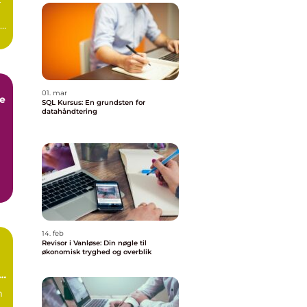
01. mar
SQL Kursus: En grundsten for
datahåndtering
e
14. feb
Revisor i Vanløse: Din nøgle til
økonomisk tryghed og overblik
m