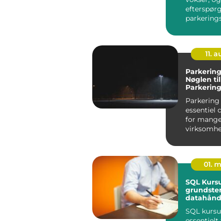
efterspør
parkering
stiger, bliv
11. 
Parkering
Nøglen til
Parkering
Virksomh
Parkering 
essentiel d
for mang
virksomhe
enten det 
om at fac..
01. 
SQL Kursu
grundsten
datahånd
SQL kursus
essentielt 