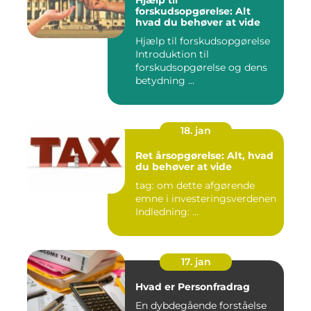
Hjælp til
forskudsopgørelse: Alt
hvad du behøver at vide
Hjælp til forskudsopgørelse
Introduktion til
forskudsopgørelse og dens
betydning ...
18. jan
Ret årsopgørelse: Alt, hvad
du behøver at vide
tag: om dette afgørende
emne i investeringsverdenen
Indledning: ...
17. jan
Hvad er Personfradrag
En dybdegående forståelse