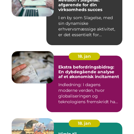
Revision i Slagelse:
afgørende for din
virksomheds succes
I en by som Slagelse, med
sin dynamiske
erhvervsmæssige aktivitet,
er det essentielt for
virksomhede...
18. jan
Ekstra befordringsbidrag:
En dybdegående analyse
af et økonomisk incitament
Indledning: I dagens
moderne verden, hvor
globaliseringen og
teknologiens fremskridt har
åbnet nye ...
18. jan