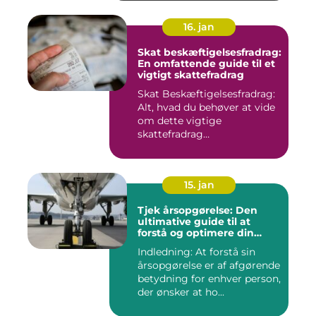
16. jan
Skat beskæftigelsesfradrag:
En omfattende guide til et
vigtigt skattefradrag
Skat Beskæftigelsesfradrag:
Alt, hvad du behøver at vide
om dette vigtige
skattefradrag
INTRODUKTIO...
15. jan
Tjek årsopgørelse: Den
ultimative guide til at
forstå og optimere din
økonomiske situation
Indledning: At forstå sin
årsopgørelse er af afgørende
betydning for enhver person,
der ønsker at ho...