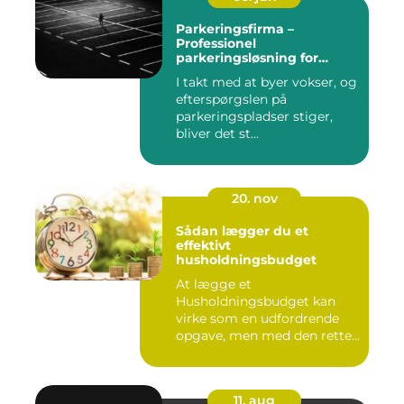
Parkeringsfirma –
Professionel
parkeringsløsning for
virksomheder og private
I takt med at byer vokser, og
efterspørgslen på
parkeringspladser stiger,
bliver det st...
20. nov
Sådan lægger du et
effektivt
husholdningsbudget
At lægge et
Husholdningsbudget kan
virke som en udfordrende
opgave, men med den rette
tilgang ...
11. aug