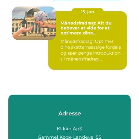
15. jan
Månedsfradrag: Alt du
behøver at vide for at
optimere dine
skattemæssige fordele
Månedsfradrag: Optimer
dine skattemæssige fordele
og spar penge Introduktion
til månedsfradrag ...
Adresse