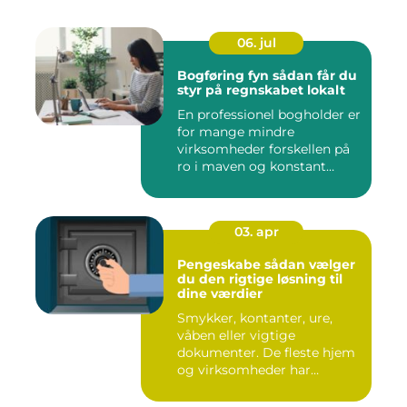
06. jul
Bogføring fyn sådan får du
styr på regnskabet lokalt
En professionel bogholder er
for mange mindre
virksomheder forskellen på
ro i maven og konstant
beky...
03. apr
Pengeskabe sådan vælger
du den rigtige løsning til
dine værdier
Smykker, kontanter, ure,
våben eller vigtige
dokumenter. De fleste hjem
og virksomheder har
værdier,...