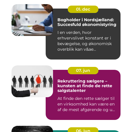
01. dec
Bogholder i Nordsjælland:
Succesfuld økonomistyring
I en verden, hvor
erhvervslivet konstant er i
bevægelse, og økonomisk
overblik kan v&ae...
07. jun
Rekruttering sælgere –
kunsten at finde de rette
salgstalenter
At finde den rette sælger til
en virksomhed kan være en
af de mest afgørende og u...
06. jun