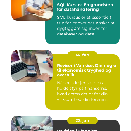
SQL Kursus: En grundsten
for datahåndtering
SQL kursus er et essentielt
trin for enhver der ønsker at
dygtiggøre sig inden for
databaser og data...
14. feb
Revisor i Vanløse: Din nøgle
til økonomisk tryghed og
overblik
Når det drejer sig om at
holde styr på finanserne,
hvad enten det er for din
virksomhed, din forenin...
22. jan